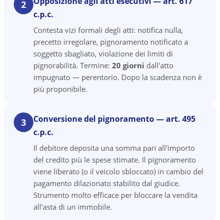
Opposizione agli atti esecutivi — art. 617
2
c.p.c.
Contesta vizi formali degli atti: notifica nulla,
precetto irregolare, pignoramento notificato a
soggetto sbagliato, violazione dei limiti di
pignorabilità. Termine:
20 giorni
dall'atto
impugnato — perentorio. Dopo la scadenza non è
più proponibile.
Conversione del pignoramento — art. 495
3
c.p.c.
Il debitore deposita una somma pari all'importo
del credito più le spese stimate. Il pignoramento
viene liberato (o il veicolo sbloccato) in cambio del
pagamento dilazionato stabilito dal giudice.
Strumento molto efficace per bloccare la vendita
all'asta di un immobile.