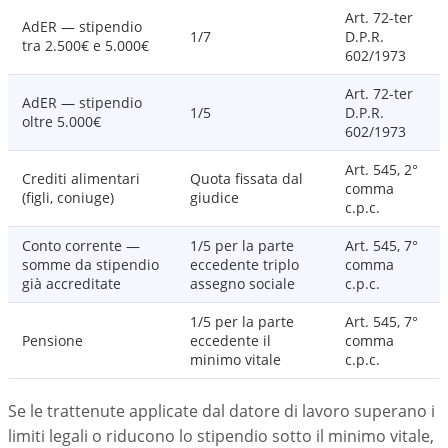
Art. 72-ter
AdER — stipendio
1/7
D.P.R.
tra 2.500€ e 5.000€
602/1973
Art. 72-ter
AdER — stipendio
1/5
D.P.R.
oltre 5.000€
602/1973
Art. 545, 2°
Crediti alimentari
Quota fissata dal
comma
(figli, coniuge)
giudice
c.p.c.
Conto corrente —
1/5 per la parte
Art. 545, 7°
somme da stipendio
eccedente triplo
comma
già accreditate
assegno sociale
c.p.c.
1/5 per la parte
Art. 545, 7°
Pensione
eccedente il
comma
minimo vitale
c.p.c.
Se le trattenute applicate dal datore di lavoro superano i
limiti legali o riducono lo stipendio sotto il minimo vitale,