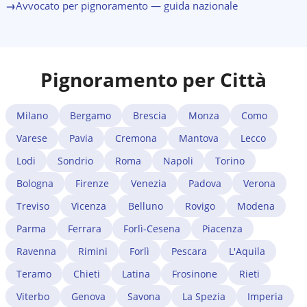
→
Avvocato per pignoramento — guida nazionale
Pignoramento per Città
Milano
Bergamo
Brescia
Monza
Como
Varese
Pavia
Cremona
Mantova
Lecco
Lodi
Sondrio
Roma
Napoli
Torino
Bologna
Firenze
Venezia
Padova
Verona
Treviso
Vicenza
Belluno
Rovigo
Modena
Parma
Ferrara
Forlì-Cesena
Piacenza
Ravenna
Rimini
Forlì
Pescara
L'Aquila
Teramo
Chieti
Latina
Frosinone
Rieti
Viterbo
Genova
Savona
La Spezia
Imperia