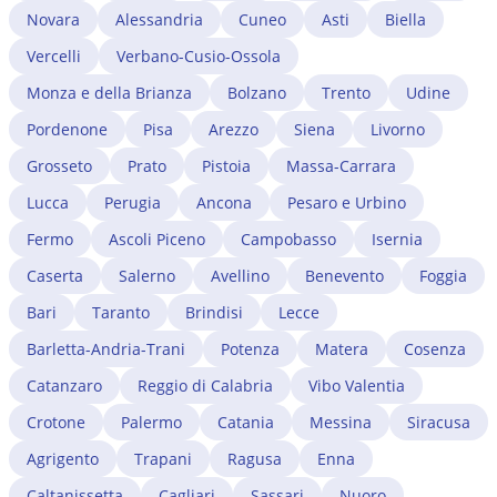
Novara
Alessandria
Cuneo
Asti
Biella
Vercelli
Verbano-Cusio-Ossola
Monza e della Brianza
Bolzano
Trento
Udine
Pordenone
Pisa
Arezzo
Siena
Livorno
Grosseto
Prato
Pistoia
Massa-Carrara
Lucca
Perugia
Ancona
Pesaro e Urbino
Fermo
Ascoli Piceno
Campobasso
Isernia
Caserta
Salerno
Avellino
Benevento
Foggia
Bari
Taranto
Brindisi
Lecce
Barletta-Andria-Trani
Potenza
Matera
Cosenza
Catanzaro
Reggio di Calabria
Vibo Valentia
Crotone
Palermo
Catania
Messina
Siracusa
Agrigento
Trapani
Ragusa
Enna
Caltanissetta
Cagliari
Sassari
Nuoro