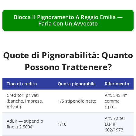
Blocca Il Pignoramento A
Reggio Emilia
—
Parla Con Un Avvocato
Quote di Pignorabilità: Quanto
Possono Trattenere?
Tipo di credito
Quota pignorabile
Riferimento
Creditori privati
Art. 545, 4°
(banche, imprese,
1/5 stipendio netto
comma
privati)
c.p.c.
Art. 72-ter
AdER — stipendio
1/10
D.P.R.
fino a 2.500€
602/1973