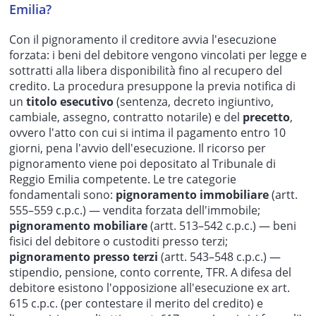
Emilia?
Con il pignoramento il creditore avvia l'esecuzione
forzata: i beni del debitore vengono vincolati per legge e
sottratti alla libera disponibilità fino al recupero del
credito. La procedura presuppone la previa notifica di
un
titolo esecutivo
(sentenza, decreto ingiuntivo,
cambiale, assegno, contratto notarile) e del
precetto
,
ovvero l'atto con cui si intima il pagamento entro 10
giorni, pena l'avvio dell'esecuzione. Il ricorso per
pignoramento viene poi depositato al Tribunale di
Reggio Emilia competente. Le tre categorie
fondamentali sono:
pignoramento immobiliare
(artt.
555–559 c.p.c.) — vendita forzata dell'immobile;
pignoramento mobiliare
(artt. 513–542 c.p.c.) — beni
fisici del debitore o custoditi presso terzi;
pignoramento presso terzi
(artt. 543–548 c.p.c.) —
stipendio, pensione, conto corrente, TFR. A difesa del
debitore esistono l'opposizione all'esecuzione ex art.
615 c.p.c. (per contestare il merito del credito) e