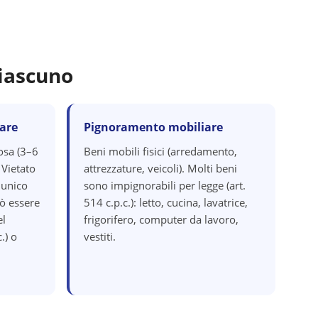
iascuno
are
Pignoramento mobiliare
osa (3–6
Beni mobili fisici (arredamento,
 Vietato
attrezzature, veicoli). Molti beni
 unico
sono impignorabili per legge (art.
ò essere
514 c.p.c.): letto, cucina, lavatrice,
el
frigorifero, computer da lavoro,
.) o
vestiti.