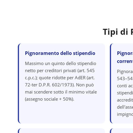
Tipi d
Pignoramento dello stipendio
Pignor
corren
Massimo un quinto dello stipendio
netto per creditori privati (art. 545
Pignora
c.p.c.); quote ridotte per AdER (art.
543–548
72-ter D.P.R. 602/1973). Non può
conti ac
mai scendere sotto il minimo vitale
stipend
(assegno sociale + 50%).
accredit
dell'as
impigno