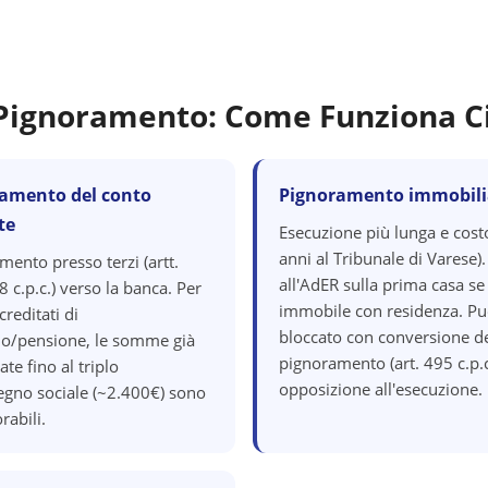
i Pignoramento: Come Funziona C
amento del conto
Pignoramento immobili
te
Esecuzione più lunga e cost
anni al Tribunale di Varese).
mento presso terzi (artt.
all'AdER sulla prima casa se
 c.p.c.) verso la banca. Per
immobile con residenza. Pu
creditati di
bloccato con conversione d
io/pensione, le somme già
pignoramento (art. 495 c.p.c
ate fino al triplo
opposizione all'esecuzione.
segno sociale (~2.400€) sono
rabili.