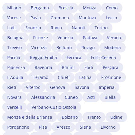
Milano
Bergamo
Brescia
Monza
Como
Varese
Pavia
Cremona
Mantova
Lecco
Lodi
Sondrio
Roma
Napoli
Torino
Bologna
Firenze
Venezia
Padova
Verona
Treviso
Vicenza
Belluno
Rovigo
Modena
Parma
Reggio Emilia
Ferrara
Forlì-Cesena
Piacenza
Ravenna
Rimini
Forlì
Pescara
L'Aquila
Teramo
Chieti
Latina
Frosinone
Rieti
Viterbo
Genova
Savona
Imperia
Novara
Alessandria
Cuneo
Asti
Biella
Vercelli
Verbano-Cusio-Ossola
Monza e della Brianza
Bolzano
Trento
Udine
Pordenone
Pisa
Arezzo
Siena
Livorno