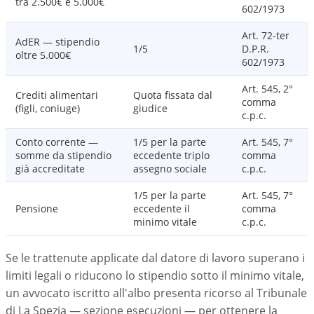
tra 2.500€ e 5.000€
602/1973
Art. 72-ter
AdER — stipendio
1/5
D.P.R.
oltre 5.000€
602/1973
Art. 545, 2°
Crediti alimentari
Quota fissata dal
comma
(figli, coniuge)
giudice
c.p.c.
Conto corrente —
1/5 per la parte
Art. 545, 7°
somme da stipendio
eccedente triplo
comma
già accreditate
assegno sociale
c.p.c.
1/5 per la parte
Art. 545, 7°
Pensione
eccedente il
comma
minimo vitale
c.p.c.
Se le trattenute applicate dal datore di lavoro superano i
limiti legali o riducono lo stipendio sotto il minimo vitale,
un avvocato iscritto all'albo presenta ricorso al Tribunale
di La Spezia — sezione esecuzioni — per ottenere la