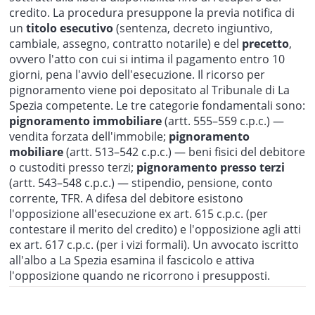
credito. La procedura presuppone la previa notifica di
un
titolo esecutivo
(sentenza, decreto ingiuntivo,
cambiale, assegno, contratto notarile) e del
precetto
,
ovvero l'atto con cui si intima il pagamento entro 10
giorni, pena l'avvio dell'esecuzione. Il ricorso per
pignoramento viene poi depositato al Tribunale di La
Spezia competente. Le tre categorie fondamentali sono:
pignoramento immobiliare
(artt. 555–559 c.p.c.) —
vendita forzata dell'immobile;
pignoramento
mobiliare
(artt. 513–542 c.p.c.) — beni fisici del debitore
o custoditi presso terzi;
pignoramento presso terzi
(artt. 543–548 c.p.c.) — stipendio, pensione, conto
corrente, TFR. A difesa del debitore esistono
l'opposizione all'esecuzione ex art. 615 c.p.c. (per
contestare il merito del credito) e l'opposizione agli atti
ex art. 617 c.p.c. (per i vizi formali). Un avvocato iscritto
all'albo a La Spezia esamina il fascicolo e attiva
l'opposizione quando ne ricorrono i presupposti.