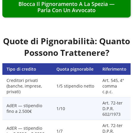
Blocca Il Pignoramento A
La Spezia
—
Parla Con Un Avvocato
Quote di Pignorabilità: Quanto
Possono Trattenere?
Tipo di credito
Quota pignorabile
Riferimento
Creditori privati
Art. 545, 4°
(banche, imprese,
1/5 stipendio netto
comma
privati)
c.p.c.
Art. 72-ter
AdER — stipendio
1/10
D.P.R.
fino a 2.500€
602/1973
Art. 72-ter
AdER — stipendio
1/7
D.P.R.