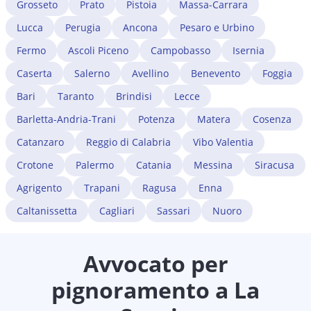
Grosseto
Prato
Pistoia
Massa-Carrara
Lucca
Perugia
Ancona
Pesaro e Urbino
Fermo
Ascoli Piceno
Campobasso
Isernia
Caserta
Salerno
Avellino
Benevento
Foggia
Bari
Taranto
Brindisi
Lecce
Barletta-Andria-Trani
Potenza
Matera
Cosenza
Catanzaro
Reggio di Calabria
Vibo Valentia
Crotone
Palermo
Catania
Messina
Siracusa
Agrigento
Trapani
Ragusa
Enna
Caltanissetta
Cagliari
Sassari
Nuoro
Avvocato per
pignoramento a
La