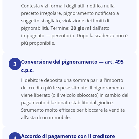
Contesta vizi formali degli atti: notifica nulla,
precetto irregolare, pignoramento notificato a
soggetto sbagliato, violazione dei limiti di
pignorabilità. Termine:
20 giorni
dall'atto
impugnato — perentorio. Dopo la scadenza non è
più proponibile.
Conversione del pignoramento — art. 495
3
c.p.c.
Il debitore deposita una somma pari all'importo
del credito più le spese stimate. Il pignoramento
viene liberato (o il veicolo sbloccato) in cambio del
pagamento dilazionato stabilito dal giudice.
Strumento molto efficace per bloccare la vendita
all'asta di un immobile.
Accordo di pagamento con il creditore
4