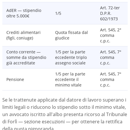
Art. 72-ter
AdER — stipendio
1/5
D.P.R.
oltre 5.000€
602/1973
Art. 545, 2°
Crediti alimentari
Quota fissata dal
comma
(figli, coniuge)
giudice
c.p.c.
Conto corrente —
1/5 per la parte
Art. 545, 7°
somme da stipendio
eccedente triplo
comma
già accreditate
assegno sociale
c.p.c.
1/5 per la parte
Art. 545, 7°
Pensione
eccedente il
comma
minimo vitale
c.p.c.
Se le trattenute applicate dal datore di lavoro superano i
limiti legali o riducono lo stipendio sotto il minimo vitale,
un avvocato iscritto all'albo presenta ricorso al Tribunale
di Forlì — sezione esecuzioni — per ottenere la rettifica
della quota pignoranda.