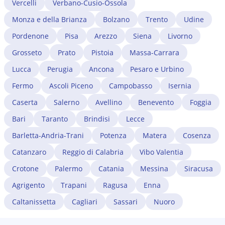
Vercelli
Verbano-Cusio-Ossola
Monza e della Brianza
Bolzano
Trento
Udine
Pordenone
Pisa
Arezzo
Siena
Livorno
Grosseto
Prato
Pistoia
Massa-Carrara
Lucca
Perugia
Ancona
Pesaro e Urbino
Fermo
Ascoli Piceno
Campobasso
Isernia
Caserta
Salerno
Avellino
Benevento
Foggia
Bari
Taranto
Brindisi
Lecce
Barletta-Andria-Trani
Potenza
Matera
Cosenza
Catanzaro
Reggio di Calabria
Vibo Valentia
Crotone
Palermo
Catania
Messina
Siracusa
Agrigento
Trapani
Ragusa
Enna
Caltanissetta
Cagliari
Sassari
Nuoro