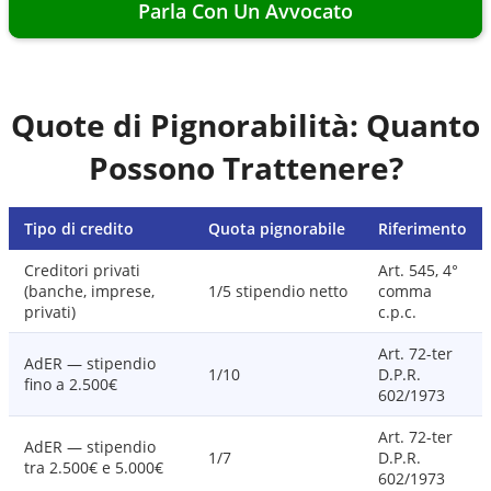
Parla Con Un Avvocato
Quote di Pignorabilità: Quanto
Possono Trattenere?
Tipo di credito
Quota pignorabile
Riferimento
Creditori privati
Art. 545, 4°
(banche, imprese,
1/5 stipendio netto
comma
privati)
c.p.c.
Art. 72-ter
AdER — stipendio
1/10
D.P.R.
fino a 2.500€
602/1973
Art. 72-ter
AdER — stipendio
1/7
D.P.R.
tra 2.500€ e 5.000€
602/1973