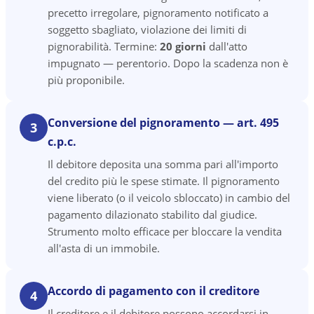
precetto irregolare, pignoramento notificato a
soggetto sbagliato, violazione dei limiti di
pignorabilità. Termine:
20 giorni
dall'atto
impugnato — perentorio. Dopo la scadenza non è
più proponibile.
Conversione del pignoramento — art. 495
3
c.p.c.
Il debitore deposita una somma pari all'importo
del credito più le spese stimate. Il pignoramento
viene liberato (o il veicolo sbloccato) in cambio del
pagamento dilazionato stabilito dal giudice.
Strumento molto efficace per bloccare la vendita
all'asta di un immobile.
Accordo di pagamento con il creditore
4
Il creditore e il debitore possono accordarsi in