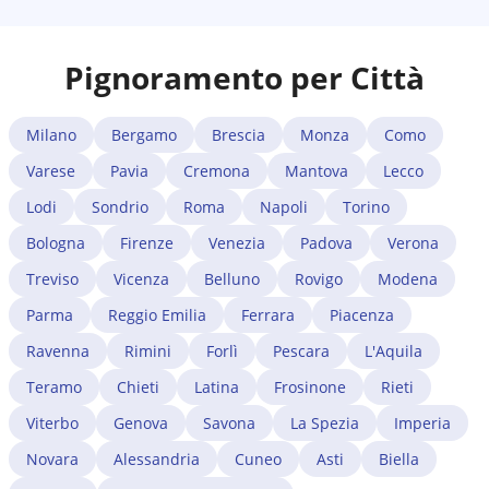
Pignoramento per Città
Milano
Bergamo
Brescia
Monza
Como
Varese
Pavia
Cremona
Mantova
Lecco
Lodi
Sondrio
Roma
Napoli
Torino
Bologna
Firenze
Venezia
Padova
Verona
Treviso
Vicenza
Belluno
Rovigo
Modena
Parma
Reggio Emilia
Ferrara
Piacenza
Ravenna
Rimini
Forlì
Pescara
L'Aquila
Teramo
Chieti
Latina
Frosinone
Rieti
Viterbo
Genova
Savona
La Spezia
Imperia
Novara
Alessandria
Cuneo
Asti
Biella