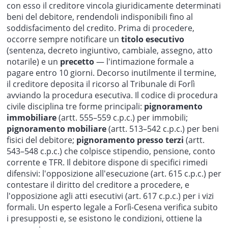
con esso il creditore vincola giuridicamente determinati
beni del debitore, rendendoli indisponibili fino al
soddisfacimento del credito. Prima di procedere,
occorre sempre notificare un
titolo esecutivo
(sentenza, decreto ingiuntivo, cambiale, assegno, atto
notarile) e un
precetto
— l'intimazione formale a
pagare entro 10 giorni. Decorso inutilmente il termine,
il creditore deposita il ricorso al Tribunale di Forlì
avviando la procedura esecutiva. Il codice di procedura
civile disciplina tre forme principali:
pignoramento
immobiliare
(artt. 555–559 c.p.c.) per immobili;
pignoramento mobiliare
(artt. 513–542 c.p.c.) per beni
fisici del debitore;
pignoramento presso terzi
(artt.
543–548 c.p.c.) che colpisce stipendio, pensione, conto
corrente e TFR. Il debitore dispone di specifici rimedi
difensivi: l'opposizione all'esecuzione (art. 615 c.p.c.) per
contestare il diritto del creditore a procedere, e
l'opposizione agli atti esecutivi (art. 617 c.p.c.) per i vizi
formali. Un esperto legale a Forlì-Cesena verifica subito
i presupposti e, se esistono le condizioni, ottiene la