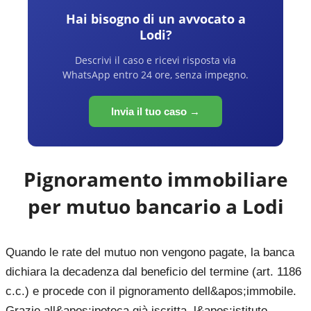
Hai bisogno di un avvocato a
Lodi
?
Descrivi il caso e ricevi risposta via
WhatsApp entro 24 ore, senza impegno.
Invia il tuo caso →
Pignoramento immobiliare
per mutuo bancario a
Lodi
Quando le rate del mutuo non vengono pagate, la banca
dichiara la decadenza dal beneficio del termine (art. 1186
c.c.) e procede con il pignoramento dell&apos;immobile.
Grazie all&apos;ipoteca già iscritta, l&apos;istituto