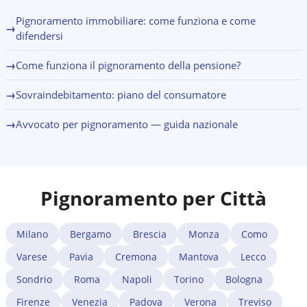
l'assistenza obbligatoria di un OCC (Organismo di
Composizione della Crisi). Un avvocato a Lodi analizza la
Pignoramento immobiliare: come funziona e come
→
situazione debitoria complessiva e individua lo
difendersi
strumento più adatto.
→
Come funziona il pignoramento della pensione?
→
Sovraindebitamento: piano del consumatore
→
Avvocato per pignoramento — guida nazionale
Pignoramento per Città
Milano
Bergamo
Brescia
Monza
Como
Varese
Pavia
Cremona
Mantova
Lecco
Sondrio
Roma
Napoli
Torino
Bologna
Firenze
Venezia
Padova
Verona
Treviso