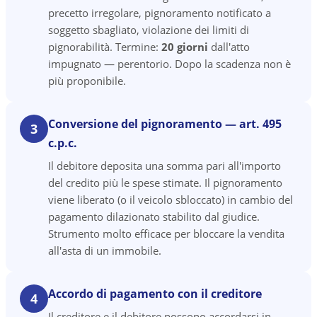
precetto irregolare, pignoramento notificato a
soggetto sbagliato, violazione dei limiti di
pignorabilità. Termine:
20 giorni
dall'atto
impugnato — perentorio. Dopo la scadenza non è
più proponibile.
Conversione del pignoramento — art. 495
3
c.p.c.
Il debitore deposita una somma pari all'importo
del credito più le spese stimate. Il pignoramento
viene liberato (o il veicolo sbloccato) in cambio del
pagamento dilazionato stabilito dal giudice.
Strumento molto efficace per bloccare la vendita
all'asta di un immobile.
Accordo di pagamento con il creditore
4
Il creditore e il debitore possono accordarsi in