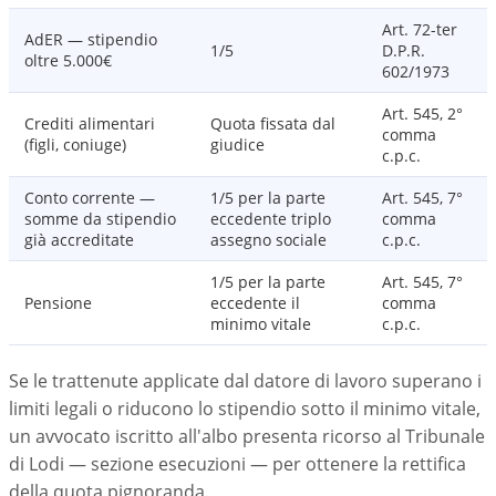
Art. 72-ter
AdER — stipendio
1/5
D.P.R.
oltre 5.000€
602/1973
Art. 545, 2°
Crediti alimentari
Quota fissata dal
comma
(figli, coniuge)
giudice
c.p.c.
Conto corrente —
1/5 per la parte
Art. 545, 7°
somme da stipendio
eccedente triplo
comma
già accreditate
assegno sociale
c.p.c.
1/5 per la parte
Art. 545, 7°
Pensione
eccedente il
comma
minimo vitale
c.p.c.
Se le trattenute applicate dal datore di lavoro superano i
limiti legali o riducono lo stipendio sotto il minimo vitale,
un avvocato iscritto all'albo presenta ricorso al Tribunale
di Lodi — sezione esecuzioni — per ottenere la rettifica
della quota pignoranda.