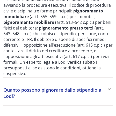
avviando la procedura esecutiva. Il codice di procedura
civile disciplina tre forme principali:
pignoramento
immobiliare
(artt. 555–559 c.p.c.) per immobili;
pignoramento mobiliare
(artt. 513–542 c.p.c.) per beni
fisici del debitore;
pignoramento presso terzi
(artt.
543–548 c.p.c.) che colpisce stipendio, pensione, conto
corrente e TFR. Il debitore dispone di specifici rimedi
difensivi: l'opposizione all'esecuzione (art. 615 c.p.c.) per
contestare il diritto del creditore a procedere, e
l'opposizione agli atti esecutivi (art. 617 c.p.c.) per i vizi
formali. Un esperto legale a Lodi verifica subito i
presupposti e, se esistono le condizioni, ottiene la
sospensiva.
Quanto possono pignorare dallo stipendio a
Lodi?
I massimali di pignorabilità dello stipendio dipendono
dal tipo di creditore: un quinto per i creditori privati