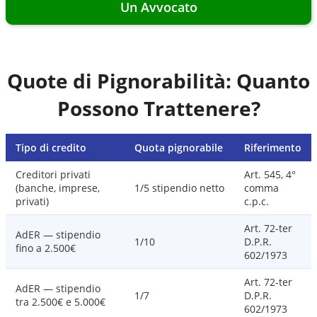
Un Avvocato
Quote di Pignorabilità: Quanto
Possono Trattenere?
Tipo di credito
Quota pignorabile
Riferimento
Creditori privati
Art. 545, 4°
(banche, imprese,
1/5 stipendio netto
comma
privati)
c.p.c.
Art. 72-ter
AdER — stipendio
1/10
D.P.R.
fino a 2.500€
602/1973
Art. 72-ter
AdER — stipendio
1/7
D.P.R.
tra 2.500€ e 5.000€
602/1973