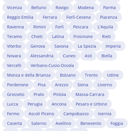
Vicenza
Belluno
Rovigo
Modena
Parma
Reggio Emilia
Ferrara
Forlì-Cesena
Piacenza
Ravenna
Rimini
Forlì
Pescara
L'Aquila
Teramo
Chieti
Latina
Frosinone
Rieti
Viterbo
Genova
Savona
La Spezia
Imperia
Novara
Alessandria
Cuneo
Asti
Biella
Vercelli
Verbano-Cusio-Ossola
Monza e della Brianza
Bolzano
Trento
Udine
Pordenone
Pisa
Arezzo
Siena
Livorno
Grosseto
Prato
Pistoia
Massa-Carrara
Lucca
Perugia
Ancona
Pesaro e Urbino
Fermo
Ascoli Piceno
Campobasso
Isernia
Caserta
Salerno
Avellino
Benevento
Foggia