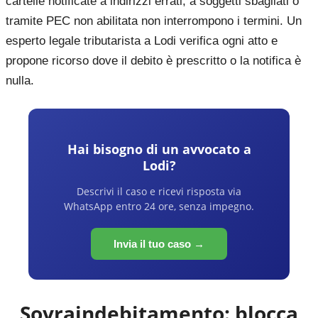
cartelle notificate a indirizzi errati, a soggetti sbagliati o
tramite PEC non abilitata non interrompono i termini. Un
esperto legale tributarista a Lodi verifica ogni atto e
propone ricorso dove il debito è prescritto o la notifica è
nulla.
Hai bisogno di un avvocato a
Lodi
?
Descrivi il caso e ricevi risposta via
WhatsApp entro 24 ore, senza impegno.
Invia il tuo caso →
Sovraindebitamento: blocca