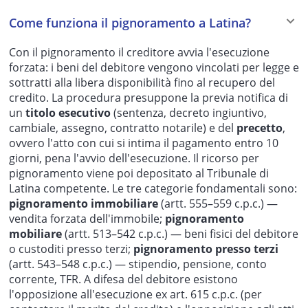
Come funziona il pignoramento a Latina?
Con il pignoramento il creditore avvia l'esecuzione
forzata: i beni del debitore vengono vincolati per legge e
sottratti alla libera disponibilità fino al recupero del
credito. La procedura presuppone la previa notifica di
un
titolo esecutivo
(sentenza, decreto ingiuntivo,
cambiale, assegno, contratto notarile) e del
precetto
,
ovvero l'atto con cui si intima il pagamento entro 10
giorni, pena l'avvio dell'esecuzione. Il ricorso per
pignoramento viene poi depositato al Tribunale di
Latina competente. Le tre categorie fondamentali sono:
pignoramento immobiliare
(artt. 555–559 c.p.c.) —
vendita forzata dell'immobile;
pignoramento
mobiliare
(artt. 513–542 c.p.c.) — beni fisici del debitore
o custoditi presso terzi;
pignoramento presso terzi
(artt. 543–548 c.p.c.) — stipendio, pensione, conto
corrente, TFR. A difesa del debitore esistono
l'opposizione all'esecuzione ex art. 615 c.p.c. (per