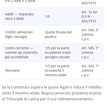
tra 2.500€ e 5.000€
602/1973
Art. 72-ter
AdER — stipendio
1/5
D.P.R.
oltre 5.000€
602/1973
Art. 545, 2°
Crediti alimentari
Quota fissata dal
comma
(figli, coniuge)
giudice
c.p.c.
Conto corrente —
1/5 per la parte
Art. 545, 7°
somme da stipendio
eccedente triplo
comma
già accreditate
assegno sociale
c.p.c.
1/5 per la parte
Art. 545, 7°
Pensione
eccedente il
comma
minimo vitale
c.p.c.
Se la trattenuta supera le quote legali o riduce il reddito
sotto il minimo vitale, l&apos;avvocato presenta istanza
al Tribunale di Latina per il suo ridimensionamento.