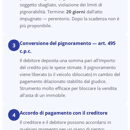
soggetto sbagliato, violazione dei limiti di
pignorabilità. Termine:
20 giorni
dall'atto
impugnato — perentorio. Dopo la scadenza non è
più proponibile.
Conversione del pignoramento — art. 495
3
c.p.c.
Il debitore deposita una somma pari all'importo
del credito più le spese stimate. Il pignoramento
viene liberato (o il veicolo sbloccato) in cambio del
pagamento dilazionato stabilito dal giudice.
Strumento molto efficace per bloccare la vendita
all'asta di un immobile.
Accordo di pagamento con il creditore
4
Il creditore e il debitore possono accordarsi in
qualsiasi momento per un piano di rientro