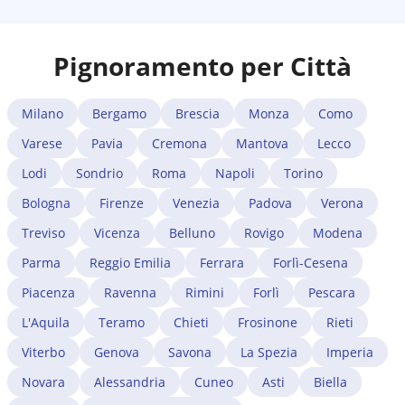
Pignoramento per Città
Milano
Bergamo
Brescia
Monza
Como
Varese
Pavia
Cremona
Mantova
Lecco
Lodi
Sondrio
Roma
Napoli
Torino
Bologna
Firenze
Venezia
Padova
Verona
Treviso
Vicenza
Belluno
Rovigo
Modena
Parma
Reggio Emilia
Ferrara
Forlì-Cesena
Piacenza
Ravenna
Rimini
Forlì
Pescara
L'Aquila
Teramo
Chieti
Frosinone
Rieti
Viterbo
Genova
Savona
La Spezia
Imperia
Novara
Alessandria
Cuneo
Asti
Biella