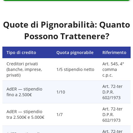
Quote di Pignorabilità: Quanto
Possono Trattenere?
Tipo di credito
Quota pignorabile
Riferimento
Creditori privati
Art. 545, 4°
(banche, imprese,
1/5 stipendio netto
comma
privati)
c.p.c.
Art. 72-ter
AdER — stipendio
1/10
D.P.R.
fino a 2.500€
602/1973
Art. 72-ter
AdER — stipendio
1/7
D.P.R.
tra 2.500€ e 5.000€
602/1973
Art. 72-ter