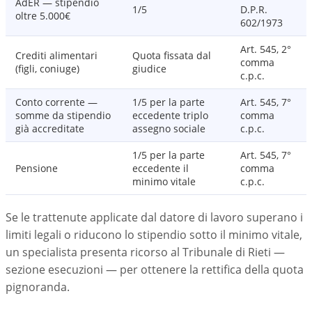
AdER — stipendio
1/5
D.P.R.
oltre 5.000€
602/1973
Art. 545, 2°
Crediti alimentari
Quota fissata dal
comma
(figli, coniuge)
giudice
c.p.c.
Conto corrente —
1/5 per la parte
Art. 545, 7°
somme da stipendio
eccedente triplo
comma
già accreditate
assegno sociale
c.p.c.
1/5 per la parte
Art. 545, 7°
Pensione
eccedente il
comma
minimo vitale
c.p.c.
Se le trattenute applicate dal datore di lavoro superano i
limiti legali o riducono lo stipendio sotto il minimo vitale,
un specialista presenta ricorso al Tribunale di Rieti —
sezione esecuzioni — per ottenere la rettifica della quota
pignoranda.