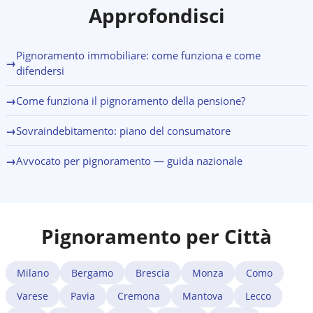
(Organismo di Composizione della Crisi). Un specialista
Approfondisci
a Rieti valuta i requisiti di accesso e guida il debitore
attraverso tutto il percorso.
Pignoramento immobiliare: come funziona e come
→
difendersi
→
Come funziona il pignoramento della pensione?
→
Sovraindebitamento: piano del consumatore
→
Avvocato per pignoramento — guida nazionale
Pignoramento per Città
Milano
Bergamo
Brescia
Monza
Como
Varese
Pavia
Cremona
Mantova
Lecco