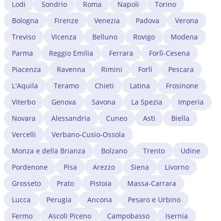
Lodi
Sondrio
Roma
Napoli
Torino
Bologna
Firenze
Venezia
Padova
Verona
Treviso
Vicenza
Belluno
Rovigo
Modena
Parma
Reggio Emilia
Ferrara
Forlì-Cesena
Piacenza
Ravenna
Rimini
Forlì
Pescara
L'Aquila
Teramo
Chieti
Latina
Frosinone
Viterbo
Genova
Savona
La Spezia
Imperia
Novara
Alessandria
Cuneo
Asti
Biella
Vercelli
Verbano-Cusio-Ossola
Monza e della Brianza
Bolzano
Trento
Udine
Pordenone
Pisa
Arezzo
Siena
Livorno
Grosseto
Prato
Pistoia
Massa-Carrara
Lucca
Perugia
Ancona
Pesaro e Urbino
Fermo
Ascoli Piceno
Campobasso
Isernia