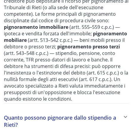
creditore può depositare il ricorso per pignoramento al
Tribunale di Rieti (o alla sede dell'esecuzione
competente). Le forme principali di pignoramento
disciplinate dal codice di procedura civile sono:
pignoramento immobiliare
(artt. 555–559 c.p.c.) —
ipoteca e vendita forzata dell'immobile;
pignoramento
mobiliare
(artt. 513–542 c.p.c.) — beni mobili presso il
debitore o presso terzi;
pignoramento presso terzi
(artt. 543–548 c.p.c.) — stipendio, pensione, conto
corrente, TFR presso datori di lavoro e banche. Il
debitore ha strumenti di difesa precisi: può opporre
l'inesistenza o l'estinzione del debito (art. 615 c.p.c.) o la
nullità formale degli atti esecutivi (art. 617 c.p.c.). Un
avvocato specializzato a Rieti valuta immediatamente i
presupposti di un'opposizione e blocca l'esecuzione
quando esistono le condizioni.
Quanto possono pignorare dallo stipendio a
Rieti?