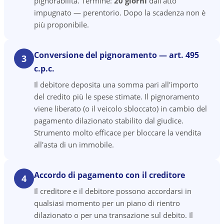
pignorabilità. Termine:
20 giorni
dall'atto
impugnato — perentorio. Dopo la scadenza non è
più proponibile.
Conversione del pignoramento — art. 495
3
c.p.c.
Il debitore deposita una somma pari all'importo
del credito più le spese stimate. Il pignoramento
viene liberato (o il veicolo sbloccato) in cambio del
pagamento dilazionato stabilito dal giudice.
Strumento molto efficace per bloccare la vendita
all'asta di un immobile.
Accordo di pagamento con il creditore
4
Il creditore e il debitore possono accordarsi in
qualsiasi momento per un piano di rientro
dilazionato o per una transazione sul debito. Il