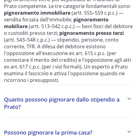
Prato competente. Le tre categorie fondamentali sono:
pignoramento immobiliare
(artt. 555–559 c.p.c.) —
vendita forzata dell'immobile;
pignoramento
mobiliare
(artt. 513–542 c.p.c.) — beni fisici del debitore
o custoditi presso terzi;
pignoramento presso terzi
(artt. 543–548 c.p.c.) — stipendio, pensione, conto
corrente, TFR. A difesa del debitore esistono
l'opposizione all'esecuzione ex art. 615 c.p.c. (per
contestare il merito del credito) e l'opposizione agli atti
ex art. 617 c.p.c. (per i vizi formali). Un esperto a Prato
esamina il fascicolo e attiva l'opposizione quando ne
ricorrono i presupposti.
Quanto possono pignorare dallo stipendio a
Prato?
I massimali di pignorabilità dello stipendio dipendono
dal tipo di creditore: un quinto per i creditori privati
Possono pignorare la prima casa?
(art. 545, 4° c.p.c.); per l'AdER le quote scendono a un