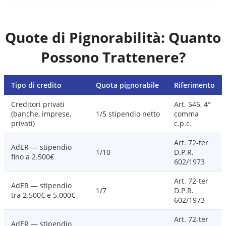
Quote di Pignorabilità: Quanto
Possono Trattenere?
Tipo di credito
Quota pignorabile
Riferimento
Creditori privati
Art. 545, 4°
(banche, imprese,
1/5 stipendio netto
comma
privati)
c.p.c.
Art. 72-ter
AdER — stipendio
1/10
D.P.R.
fino a 2.500€
602/1973
Art. 72-ter
AdER — stipendio
1/7
D.P.R.
tra 2.500€ e 5.000€
602/1973
Art. 72-ter
AdER — stipendio