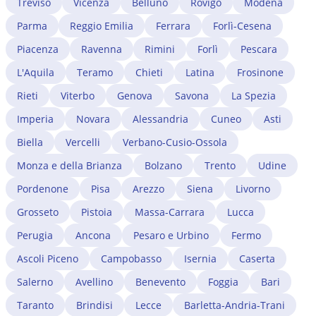
Treviso
Vicenza
Belluno
Rovigo
Modena
Parma
Reggio Emilia
Ferrara
Forlì-Cesena
Piacenza
Ravenna
Rimini
Forlì
Pescara
L'Aquila
Teramo
Chieti
Latina
Frosinone
Rieti
Viterbo
Genova
Savona
La Spezia
Imperia
Novara
Alessandria
Cuneo
Asti
Biella
Vercelli
Verbano-Cusio-Ossola
Monza e della Brianza
Bolzano
Trento
Udine
Pordenone
Pisa
Arezzo
Siena
Livorno
Grosseto
Pistoia
Massa-Carrara
Lucca
Perugia
Ancona
Pesaro e Urbino
Fermo
Ascoli Piceno
Campobasso
Isernia
Caserta
Salerno
Avellino
Benevento
Foggia
Bari
Taranto
Brindisi
Lecce
Barletta-Andria-Trani