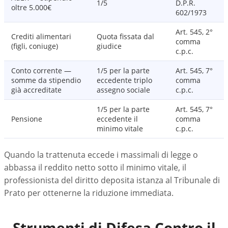
1/5
D.P.R.
oltre 5.000€
602/1973
Art. 545, 2°
Crediti alimentari
Quota fissata dal
comma
(figli, coniuge)
giudice
c.p.c.
Conto corrente —
1/5 per la parte
Art. 545, 7°
somme da stipendio
eccedente triplo
comma
già accreditate
assegno sociale
c.p.c.
1/5 per la parte
Art. 545, 7°
Pensione
eccedente il
comma
minimo vitale
c.p.c.
Quando la trattenuta eccede i massimali di legge o
abbassa il reddito netto sotto il minimo vitale, il
professionista del diritto deposita istanza al Tribunale di
Prato per ottenerne la riduzione immediata.
Strumenti di Difesa Contro il