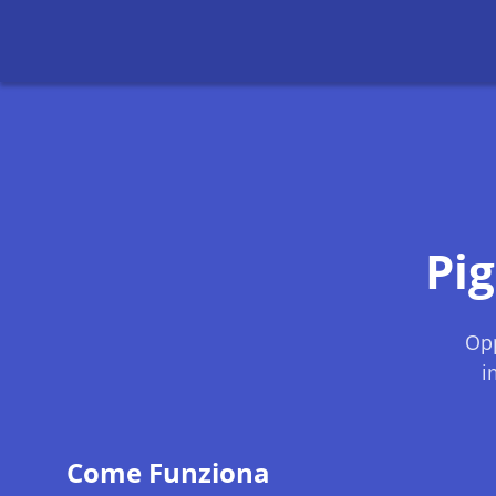
Pi
Opp
i
Come Funziona