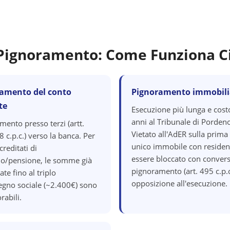
i Pignoramento: Come Funziona C
amento del conto
Pignoramento immobili
te
Esecuzione più lunga e cost
anni al Tribunale di Porden
mento presso terzi (artt.
Vietato all'AdER sulla prima
 c.p.c.) verso la banca. Per
unico immobile con residen
creditati di
essere bloccato con convers
io/pensione, le somme già
pignoramento (art. 495 c.p.c
ate fino al triplo
opposizione all'esecuzione.
segno sociale (~2.400€) sono
rabili.