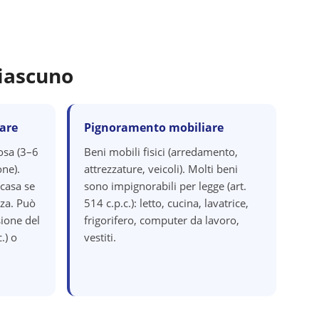
iascuno
are
Pignoramento mobiliare
osa (3–6
Beni mobili fisici (arredamento,
one).
attrezzature, veicoli). Molti beni
 casa se
sono impignorabili per legge (art.
za. Può
514 c.p.c.): letto, cucina, lavatrice,
ione del
frigorifero, computer da lavoro,
.) o
vestiti.