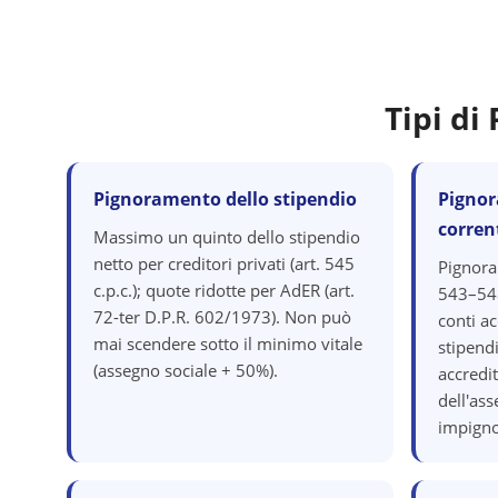
Tipi d
Pignoramento dello stipendio
Pignor
corren
Massimo un quinto dello stipendio
netto per creditori privati (art. 545
Pignora
c.p.c.); quote ridotte per AdER (art.
543–548
72-ter D.P.R. 602/1973). Non può
conti ac
mai scendere sotto il minimo vitale
stipend
(assegno sociale + 50%).
accredit
dell'as
impigno