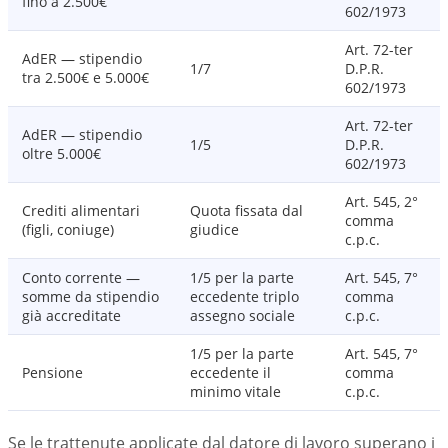
fino a 2.500€
602/1973
Art. 72-ter
AdER — stipendio
1/7
D.P.R.
tra 2.500€ e 5.000€
602/1973
Art. 72-ter
AdER — stipendio
1/5
D.P.R.
oltre 5.000€
602/1973
Art. 545, 2°
Crediti alimentari
Quota fissata dal
comma
(figli, coniuge)
giudice
c.p.c.
Conto corrente —
1/5 per la parte
Art. 545, 7°
somme da stipendio
eccedente triplo
comma
già accreditate
assegno sociale
c.p.c.
1/5 per la parte
Art. 545, 7°
Pensione
eccedente il
comma
minimo vitale
c.p.c.
Se le trattenute applicate dal datore di lavoro superano i