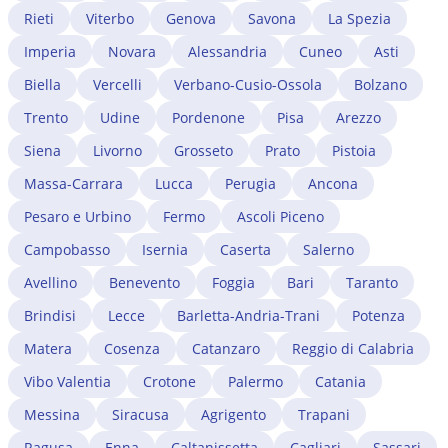
Rieti
Viterbo
Genova
Savona
La Spezia
Imperia
Novara
Alessandria
Cuneo
Asti
Biella
Vercelli
Verbano-Cusio-Ossola
Bolzano
Trento
Udine
Pordenone
Pisa
Arezzo
Siena
Livorno
Grosseto
Prato
Pistoia
Massa-Carrara
Lucca
Perugia
Ancona
Pesaro e Urbino
Fermo
Ascoli Piceno
Campobasso
Isernia
Caserta
Salerno
Avellino
Benevento
Foggia
Bari
Taranto
Brindisi
Lecce
Barletta-Andria-Trani
Potenza
Matera
Cosenza
Catanzaro
Reggio di Calabria
Vibo Valentia
Crotone
Palermo
Catania
Messina
Siracusa
Agrigento
Trapani
Ragusa
Enna
Caltanissetta
Cagliari
Sassari