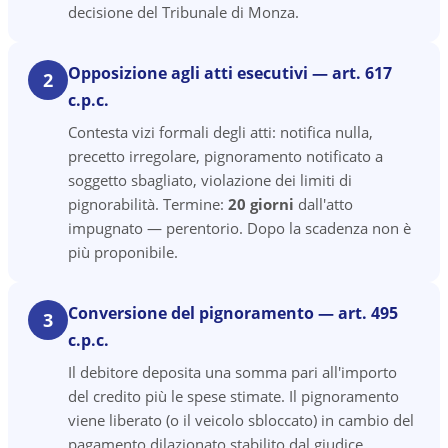
decisione del Tribunale di Monza.
Opposizione agli atti esecutivi — art. 617
2
c.p.c.
Contesta vizi formali degli atti: notifica nulla,
precetto irregolare, pignoramento notificato a
soggetto sbagliato, violazione dei limiti di
pignorabilità. Termine:
20 giorni
dall'atto
impugnato — perentorio. Dopo la scadenza non è
più proponibile.
Conversione del pignoramento — art. 495
3
c.p.c.
Il debitore deposita una somma pari all'importo
del credito più le spese stimate. Il pignoramento
viene liberato (o il veicolo sbloccato) in cambio del
pagamento dilazionato stabilito dal giudice.