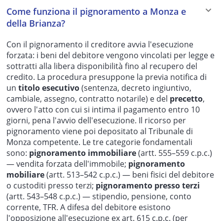
Come funziona il pignoramento a Monza e
della Brianza?
Con il pignoramento il creditore avvia l'esecuzione
forzata: i beni del debitore vengono vincolati per legge e
sottratti alla libera disponibilità fino al recupero del
credito. La procedura presuppone la previa notifica di
un
titolo esecutivo
(sentenza, decreto ingiuntivo,
cambiale, assegno, contratto notarile) e del
precetto
,
ovvero l'atto con cui si intima il pagamento entro 10
giorni, pena l'avvio dell'esecuzione. Il ricorso per
pignoramento viene poi depositato al Tribunale di
Monza competente. Le tre categorie fondamentali
sono:
pignoramento immobiliare
(artt. 555–559 c.p.c.)
— vendita forzata dell'immobile;
pignoramento
mobiliare
(artt. 513–542 c.p.c.) — beni fisici del debitore
o custoditi presso terzi;
pignoramento presso terzi
(artt. 543–548 c.p.c.) — stipendio, pensione, conto
corrente, TFR. A difesa del debitore esistono
l'opposizione all'esecuzione ex art. 615 c.p.c. (per