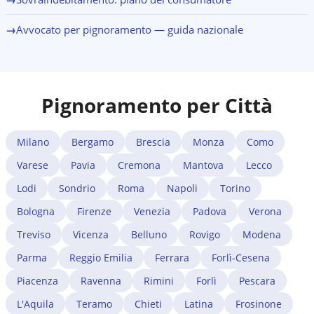
→
Avvocato per pignoramento — guida nazionale
Pignoramento per Città
Milano
Bergamo
Brescia
Monza
Como
Varese
Pavia
Cremona
Mantova
Lecco
Lodi
Sondrio
Roma
Napoli
Torino
Bologna
Firenze
Venezia
Padova
Verona
Treviso
Vicenza
Belluno
Rovigo
Modena
Parma
Reggio Emilia
Ferrara
Forlì-Cesena
Piacenza
Ravenna
Rimini
Forlì
Pescara
L'Aquila
Teramo
Chieti
Latina
Frosinone