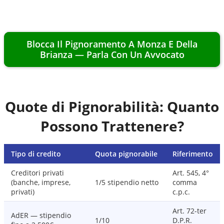
Blocca Il Pignoramento A
Monza E Della
Brianza
— Parla Con Un Avvocato
Quote di Pignorabilità: Quanto
Possono Trattenere?
Tipo di credito
Quota pignorabile
Riferimento
Creditori privati
Art. 545, 4°
(banche, imprese,
1/5 stipendio netto
comma
privati)
c.p.c.
Art. 72-ter
AdER — stipendio
1/10
D.P.R.