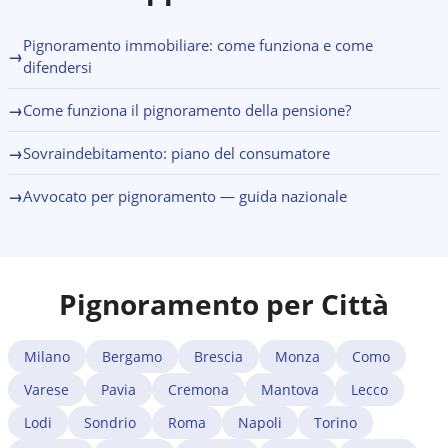
semplice trattativa privata agli strumenti formali di
debitore attraverso tutto il percorso.
sovraindebitamento.
Pignoramento immobiliare: come funziona e come
→
difendersi
→
Come funziona il pignoramento della pensione?
→
Sovraindebitamento: piano del consumatore
→
Avvocato per pignoramento — guida nazionale
Pignoramento per Città
Milano
Bergamo
Brescia
Monza
Como
Varese
Pavia
Cremona
Mantova
Lecco
Lodi
Sondrio
Roma
Napoli
Torino