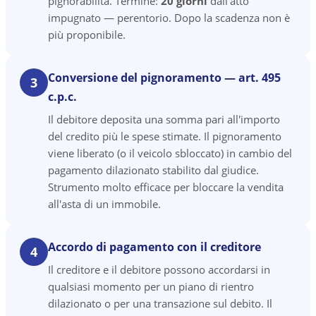
pignorabilità. Termine:
20 giorni
dall'atto
impugnato — perentorio. Dopo la scadenza non è
più proponibile.
Conversione del pignoramento — art. 495
3
c.p.c.
Il debitore deposita una somma pari all'importo
del credito più le spese stimate. Il pignoramento
viene liberato (o il veicolo sbloccato) in cambio del
pagamento dilazionato stabilito dal giudice.
Strumento molto efficace per bloccare la vendita
all'asta di un immobile.
Accordo di pagamento con il creditore
4
Il creditore e il debitore possono accordarsi in
qualsiasi momento per un piano di rientro
dilazionato o per una transazione sul debito. Il