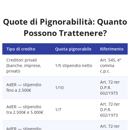
Quote di Pignorabilità: Quanto
Possono Trattenere?
Tipo di credito
Quota pignorabile
Riferimento
Creditori privati
Art. 545, 4°
(banche, imprese,
1/5 stipendio netto
comma
privati)
c.p.c.
Art. 72-ter
AdER — stipendio
1/10
D.P.R.
fino a 2.500€
602/1973
Art. 72-ter
AdER — stipendio
1/7
D.P.R.
tra 2.500€ e 5.000€
602/1973
Art. 72-ter
AdER — stipendio