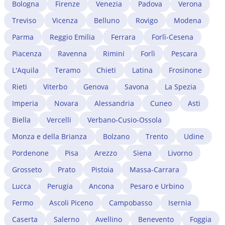
Bologna
Firenze
Venezia
Padova
Verona
Treviso
Vicenza
Belluno
Rovigo
Modena
Parma
Reggio Emilia
Ferrara
Forlì-Cesena
Piacenza
Ravenna
Rimini
Forlì
Pescara
L'Aquila
Teramo
Chieti
Latina
Frosinone
Rieti
Viterbo
Genova
Savona
La Spezia
Imperia
Novara
Alessandria
Cuneo
Asti
Biella
Vercelli
Verbano-Cusio-Ossola
Monza e della Brianza
Bolzano
Trento
Udine
Pordenone
Pisa
Arezzo
Siena
Livorno
Grosseto
Prato
Pistoia
Massa-Carrara
Lucca
Perugia
Ancona
Pesaro e Urbino
Fermo
Ascoli Piceno
Campobasso
Isernia
Caserta
Salerno
Avellino
Benevento
Foggia