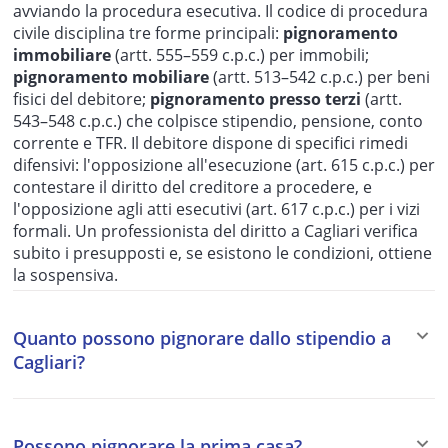
avviando la procedura esecutiva. Il codice di procedura
civile disciplina tre forme principali:
pignoramento
immobiliare
(artt. 555–559 c.p.c.) per immobili;
pignoramento mobiliare
(artt. 513–542 c.p.c.) per beni
fisici del debitore;
pignoramento presso terzi
(artt.
543–548 c.p.c.) che colpisce stipendio, pensione, conto
corrente e TFR. Il debitore dispone di specifici rimedi
difensivi: l'opposizione all'esecuzione (art. 615 c.p.c.) per
contestare il diritto del creditore a procedere, e
l'opposizione agli atti esecutivi (art. 617 c.p.c.) per i vizi
formali. Un professionista del diritto a Cagliari verifica
subito i presupposti e, se esistono le condizioni, ottiene
la sospensiva.
Quanto possono pignorare dallo stipendio a
Cagliari?
I massimali di pignorabilità dello stipendio dipendono
dal tipo di creditore: un quinto per i creditori privati
Possono pignorare la prima casa?