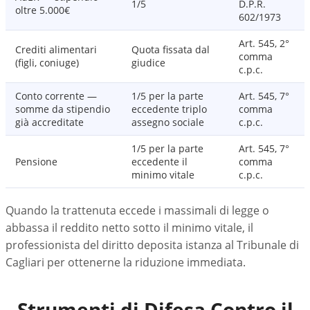
1/5
D.P.R.
oltre 5.000€
602/1973
Art. 545, 2°
Crediti alimentari
Quota fissata dal
comma
(figli, coniuge)
giudice
c.p.c.
Conto corrente —
1/5 per la parte
Art. 545, 7°
somme da stipendio
eccedente triplo
comma
già accreditate
assegno sociale
c.p.c.
1/5 per la parte
Art. 545, 7°
Pensione
eccedente il
comma
minimo vitale
c.p.c.
Quando la trattenuta eccede i massimali di legge o
abbassa il reddito netto sotto il minimo vitale, il
professionista del diritto deposita istanza al Tribunale di
Cagliari per ottenerne la riduzione immediata.
Strumenti di Difesa Contro il