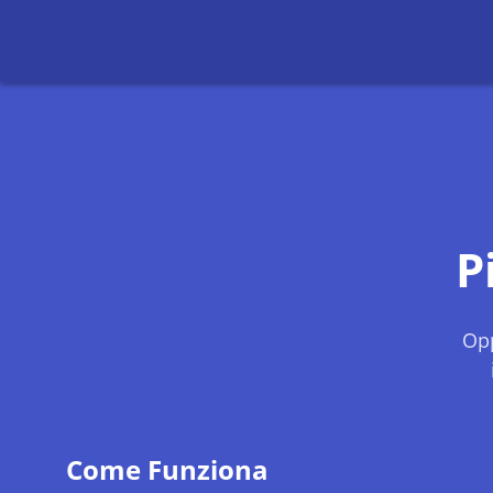
P
Opp
Come Funziona