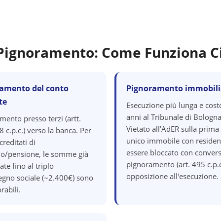
i Pignoramento: Come Funziona C
amento del conto
Pignoramento immobili
te
Esecuzione più lunga e cost
anni al Tribunale di Bologna
mento presso terzi (artt.
Vietato all'AdER sulla prima
 c.p.c.) verso la banca. Per
unico immobile con residen
creditati di
essere bloccato con convers
io/pensione, le somme già
pignoramento (art. 495 c.p.c
ate fino al triplo
opposizione all'esecuzione.
segno sociale (~2.400€) sono
rabili.