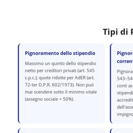
Tipi d
Pignoramento dello stipendio
Pignor
corren
Massimo un quinto dello stipendio
netto per creditori privati (art. 545
Pignora
c.p.c.); quote ridotte per AdER (art.
543–548
72-ter D.P.R. 602/1973). Non può
conti ac
mai scendere sotto il minimo vitale
stipend
(assegno sociale + 50%).
accredit
dell'as
impigno