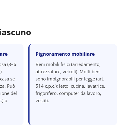
iascuno
are
Pignoramento mobiliare
osa (3–6
Beni mobili fisici (arredamento,
).
attrezzature, veicoli). Molti beni
 casa se
sono impignorabili per legge (art.
za. Può
514 c.p.c.): letto, cucina, lavatrice,
ione del
frigorifero, computer da lavoro,
.) o
vestiti.