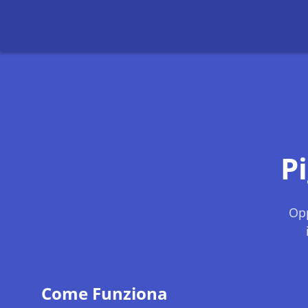
P
Opp
Come Funziona