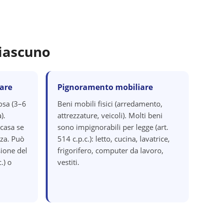
iascuno
are
Pignoramento mobiliare
osa (3–6
Beni mobili fisici (arredamento,
).
attrezzature, veicoli). Molti beni
 casa se
sono impignorabili per legge (art.
za. Può
514 c.p.c.): letto, cucina, lavatrice,
ione del
frigorifero, computer da lavoro,
.) o
vestiti.