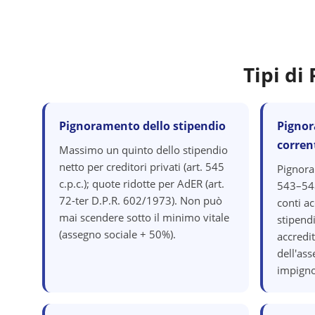
Tipi d
Pignoramento dello stipendio
Pignor
corren
Massimo un quinto dello stipendio
netto per creditori privati (art. 545
Pignora
c.p.c.); quote ridotte per AdER (art.
543–548
72-ter D.P.R. 602/1973). Non può
conti ac
mai scendere sotto il minimo vitale
stipend
(assegno sociale + 50%).
accredit
dell'as
impigno