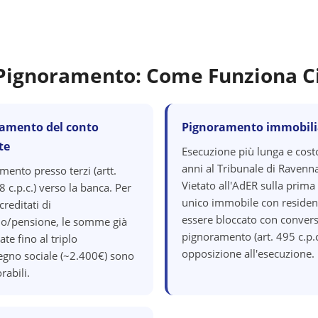
i Pignoramento: Come Funziona C
amento del conto
Pignoramento immobili
te
Esecuzione più lunga e cost
anni al Tribunale di Ravenna
mento presso terzi (artt.
Vietato all'AdER sulla prima
 c.p.c.) verso la banca. Per
unico immobile con residen
creditati di
essere bloccato con convers
io/pensione, le somme già
pignoramento (art. 495 c.p.c
ate fino al triplo
opposizione all'esecuzione.
segno sociale (~2.400€) sono
rabili.