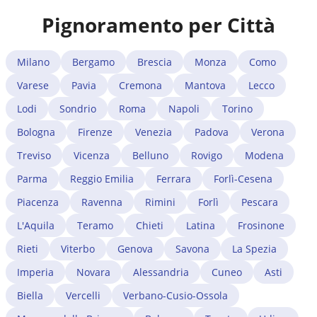
Pignoramento per Città
Milano
Bergamo
Brescia
Monza
Como
Varese
Pavia
Cremona
Mantova
Lecco
Lodi
Sondrio
Roma
Napoli
Torino
Bologna
Firenze
Venezia
Padova
Verona
Treviso
Vicenza
Belluno
Rovigo
Modena
Parma
Reggio Emilia
Ferrara
Forlì-Cesena
Piacenza
Ravenna
Rimini
Forlì
Pescara
L'Aquila
Teramo
Chieti
Latina
Frosinone
Rieti
Viterbo
Genova
Savona
La Spezia
Imperia
Novara
Alessandria
Cuneo
Asti
Biella
Vercelli
Verbano-Cusio-Ossola