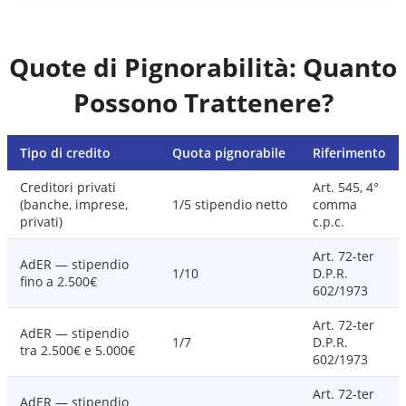
Quote di Pignorabilità: Quanto
Possono Trattenere?
Tipo di credito
Quota pignorabile
Riferimento
Creditori privati
Art. 545, 4°
(banche, imprese,
1/5 stipendio netto
comma
privati)
c.p.c.
Art. 72-ter
AdER — stipendio
1/10
D.P.R.
fino a 2.500€
602/1973
Art. 72-ter
AdER — stipendio
1/7
D.P.R.
tra 2.500€ e 5.000€
602/1973
Art. 72-ter
AdER — stipendio