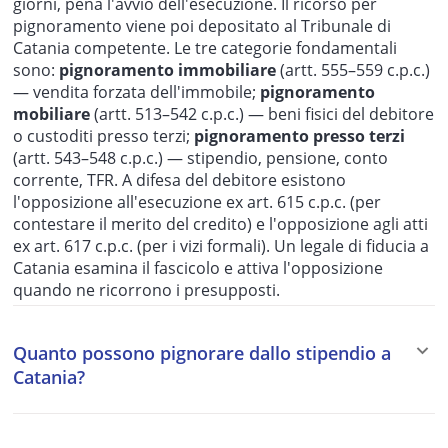
giorni, pena l'avvio dell'esecuzione. Il ricorso per
pignoramento viene poi depositato al Tribunale di
Catania competente. Le tre categorie fondamentali
sono:
pignoramento immobiliare
(artt. 555–559 c.p.c.)
— vendita forzata dell'immobile;
pignoramento
mobiliare
(artt. 513–542 c.p.c.) — beni fisici del debitore
o custoditi presso terzi;
pignoramento presso terzi
(artt. 543–548 c.p.c.) — stipendio, pensione, conto
corrente, TFR. A difesa del debitore esistono
l'opposizione all'esecuzione ex art. 615 c.p.c. (per
contestare il merito del credito) e l'opposizione agli atti
ex art. 617 c.p.c. (per i vizi formali). Un legale di fiducia a
Catania esamina il fascicolo e attiva l'opposizione
quando ne ricorrono i presupposti.
Quanto possono pignorare dallo stipendio a
Catania?
La legge fissa limiti precisi alla pignorabilità dello
stipendio. Per i creditori privati (banche, privati,