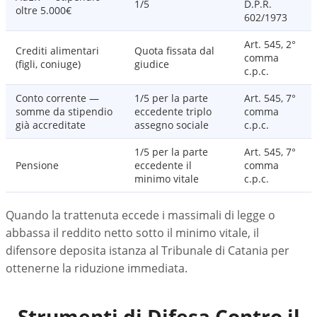
1/5
D.P.R.
oltre 5.000€
602/1973
Art. 545, 2°
Crediti alimentari
Quota fissata dal
comma
(figli, coniuge)
giudice
c.p.c.
Conto corrente —
1/5 per la parte
Art. 545, 7°
somme da stipendio
eccedente triplo
comma
già accreditate
assegno sociale
c.p.c.
1/5 per la parte
Art. 545, 7°
Pensione
eccedente il
comma
minimo vitale
c.p.c.
Quando la trattenuta eccede i massimali di legge o
abbassa il reddito netto sotto il minimo vitale, il
difensore deposita istanza al Tribunale di Catania per
ottenerne la riduzione immediata.
Strumenti di Difesa Contro il