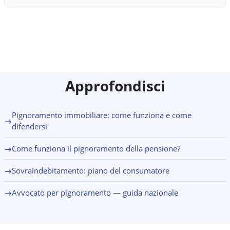
si avviano con l'assistenza obbligatoria di un OCC. Un
semplice trattativa privata agli strumenti formali di
difensore a Catania individua lo strumento adatto e
sovraindebitamento.
coordina l'intero percorso.
Approfondisci
Pignoramento immobiliare: come funziona e come
→
difendersi
→
Come funziona il pignoramento della pensione?
→
Sovraindebitamento: piano del consumatore
→
Avvocato per pignoramento — guida nazionale