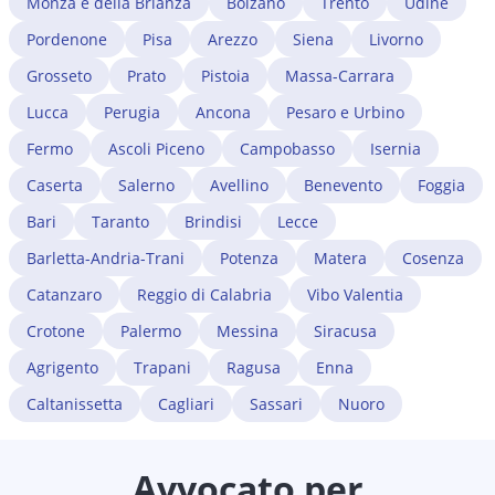
Monza e della Brianza
Bolzano
Trento
Udine
Pordenone
Pisa
Arezzo
Siena
Livorno
Grosseto
Prato
Pistoia
Massa-Carrara
Lucca
Perugia
Ancona
Pesaro e Urbino
Fermo
Ascoli Piceno
Campobasso
Isernia
Caserta
Salerno
Avellino
Benevento
Foggia
Bari
Taranto
Brindisi
Lecce
Barletta-Andria-Trani
Potenza
Matera
Cosenza
Catanzaro
Reggio di Calabria
Vibo Valentia
Crotone
Palermo
Messina
Siracusa
Agrigento
Trapani
Ragusa
Enna
Caltanissetta
Cagliari
Sassari
Nuoro
Avvocato per