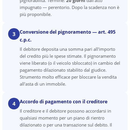
pignorabilità. Termine:
20 giorni
dall'atto
impugnato — perentorio. Dopo la scadenza non è
più proponibile.
Conversione del pignoramento — art. 495
3
c.p.c.
Il debitore deposita una somma pari all'importo
del credito più le spese stimate. Il pignoramento
viene liberato (o il veicolo sbloccato) in cambio del
pagamento dilazionato stabilito dal giudice.
Strumento molto efficace per bloccare la vendita
all'asta di un immobile.
Accordo di pagamento con il creditore
4
Il creditore e il debitore possono accordarsi in
qualsiasi momento per un piano di rientro
dilazionato o per una transazione sul debito. Il