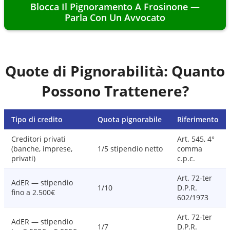
Blocca Il Pignoramento A
Frosinone
—
Parla Con Un Avvocato
Quote di Pignorabilità: Quanto
Possono Trattenere?
Tipo di credito
Quota pignorabile
Riferimento
Creditori privati
Art. 545, 4°
(banche, imprese,
1/5 stipendio netto
comma
privati)
c.p.c.
Art. 72-ter
AdER — stipendio
1/10
D.P.R.
fino a 2.500€
602/1973
Art. 72-ter
AdER — stipendio
1/7
D.P.R.