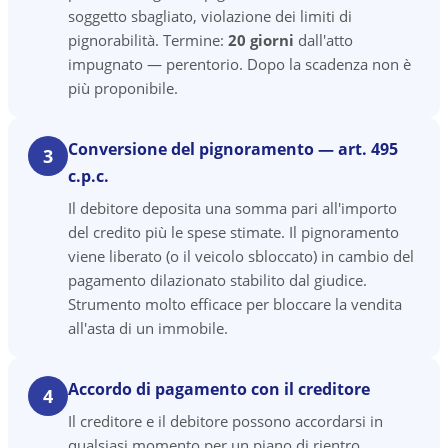
soggetto sbagliato, violazione dei limiti di
pignorabilità. Termine:
20 giorni
dall'atto
impugnato — perentorio. Dopo la scadenza non è
più proponibile.
Conversione del pignoramento — art. 495
3
c.p.c.
Il debitore deposita una somma pari all'importo
del credito più le spese stimate. Il pignoramento
viene liberato (o il veicolo sbloccato) in cambio del
pagamento dilazionato stabilito dal giudice.
Strumento molto efficace per bloccare la vendita
all'asta di un immobile.
Accordo di pagamento con il creditore
4
Il creditore e il debitore possono accordarsi in
qualsiasi momento per un piano di rientro