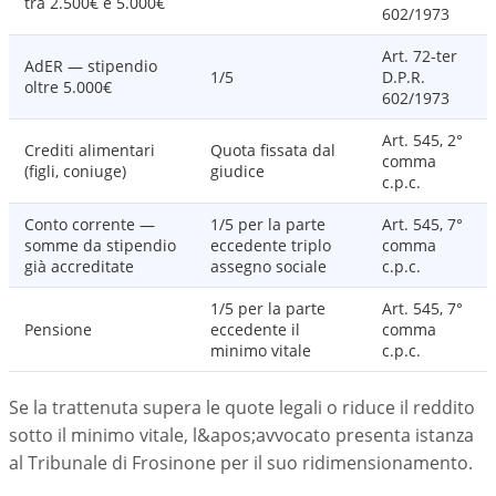
tra 2.500€ e 5.000€
602/1973
Art. 72-ter
AdER — stipendio
1/5
D.P.R.
oltre 5.000€
602/1973
Art. 545, 2°
Crediti alimentari
Quota fissata dal
comma
(figli, coniuge)
giudice
c.p.c.
Conto corrente —
1/5 per la parte
Art. 545, 7°
somme da stipendio
eccedente triplo
comma
già accreditate
assegno sociale
c.p.c.
1/5 per la parte
Art. 545, 7°
Pensione
eccedente il
comma
minimo vitale
c.p.c.
Se la trattenuta supera le quote legali o riduce il reddito
sotto il minimo vitale, l&apos;avvocato presenta istanza
al Tribunale di Frosinone per il suo ridimensionamento.