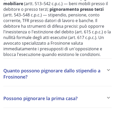
mobiliare
(artt. 513–542 c.p.c.) — beni mobili presso il
debitore o presso terzi;
pignoramento presso terzi
(artt. 543–548 c.p.c.) — stipendio, pensione, conto
corrente, TFR presso datori di lavoro e banche. Il
debitore ha strumenti di difesa precisi: può opporre
l'inesistenza o l'estinzione del debito (art. 615 c.p.c.) o la
nullità formale degli atti esecutivi (art. 617 c.p.c.). Un
avvocato specializzato a Frosinone valuta
immediatamente i presupposti di un'opposizione e
blocca l'esecuzione quando esistono le condizioni.
Quanto possono pignorare dallo stipendio a
Frosinone?
Le quote di pignorabilità dello stipendio sono fissate
dalla legge in modo diverso a seconda del tipo di
Possono pignorare la prima casa?
creditore. Per i creditori privati (banche, imprese,
privati) la quota massima pignorabile è un quinto (20%)
Ciò che conta è la natura del creditore. L'
AdER
non può
dello stipendio netto mensile (art. 545, 4° comma c.p.c.).