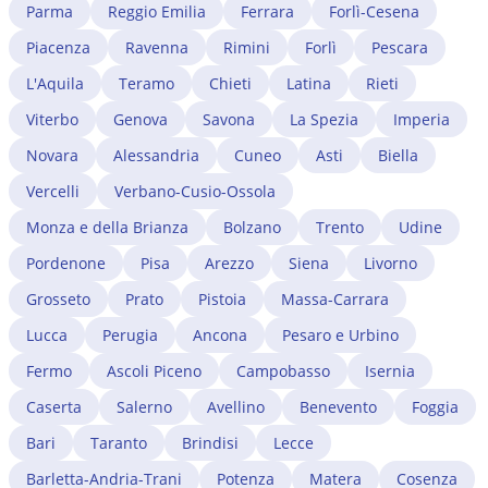
Parma
Reggio Emilia
Ferrara
Forlì-Cesena
Piacenza
Ravenna
Rimini
Forlì
Pescara
L'Aquila
Teramo
Chieti
Latina
Rieti
Viterbo
Genova
Savona
La Spezia
Imperia
Novara
Alessandria
Cuneo
Asti
Biella
Vercelli
Verbano-Cusio-Ossola
Monza e della Brianza
Bolzano
Trento
Udine
Pordenone
Pisa
Arezzo
Siena
Livorno
Grosseto
Prato
Pistoia
Massa-Carrara
Lucca
Perugia
Ancona
Pesaro e Urbino
Fermo
Ascoli Piceno
Campobasso
Isernia
Caserta
Salerno
Avellino
Benevento
Foggia
Bari
Taranto
Brindisi
Lecce
Barletta-Andria-Trani
Potenza
Matera
Cosenza