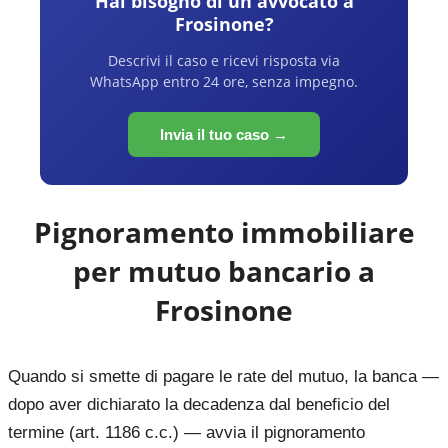
Hai bisogno di un avvocato a
Frosinone
?
Descrivi il caso e ricevi risposta via
WhatsApp entro 24 ore, senza impegno.
Invia il tuo caso →
Pignoramento immobiliare
per mutuo bancario a
Frosinone
Quando si smette di pagare le rate del mutuo, la banca —
dopo aver dichiarato la decadenza dal beneficio del
termine (art. 1186 c.c.) — avvia il pignoramento