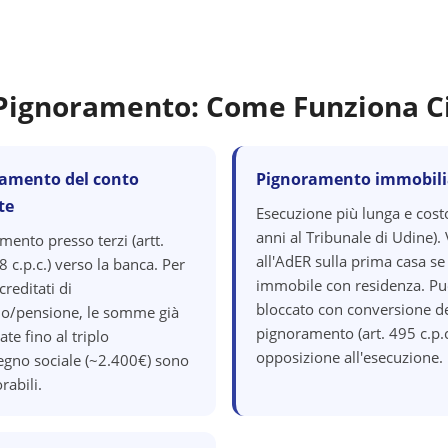
i Pignoramento: Come Funziona C
amento del conto
Pignoramento immobili
te
Esecuzione più lunga e cost
anni al Tribunale di Udine). 
mento presso terzi (artt.
all'AdER sulla prima casa se
 c.p.c.) verso la banca. Per
immobile con residenza. Pu
creditati di
bloccato con conversione d
io/pensione, le somme già
pignoramento (art. 495 c.p.c
ate fino al triplo
opposizione all'esecuzione.
segno sociale (~2.400€) sono
rabili.