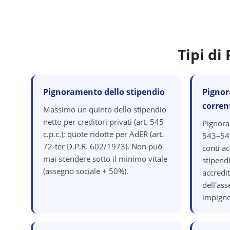
Tipi d
Pignoramento dello stipendio
Pignor
corren
Massimo un quinto dello stipendio
netto per creditori privati (art. 545
Pignora
c.p.c.); quote ridotte per AdER (art.
543–548
72-ter D.P.R. 602/1973). Non può
conti ac
mai scendere sotto il minimo vitale
stipend
(assegno sociale + 50%).
accredit
dell'as
impigno