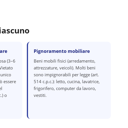
iascuno
are
Pignoramento mobiliare
osa (3–6
Beni mobili fisici (arredamento,
Vietato
attrezzature, veicoli). Molti beni
 unico
sono impignorabili per legge (art.
ò essere
514 c.p.c.): letto, cucina, lavatrice,
el
frigorifero, computer da lavoro,
.) o
vestiti.