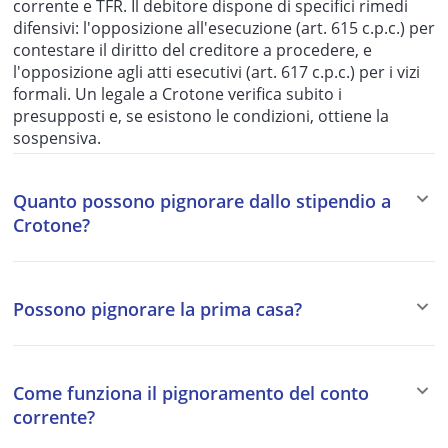
corrente e TFR. Il debitore dispone di specifici rimedi
difensivi: l'opposizione all'esecuzione (art. 615 c.p.c.) per
contestare il diritto del creditore a procedere, e
l'opposizione agli atti esecutivi (art. 617 c.p.c.) per i vizi
formali. Un legale a Crotone verifica subito i
presupposti e, se esistono le condizioni, ottiene la
sospensiva.
Quanto possono pignorare dallo stipendio a
Crotone?
I massimali di pignorabilità dello stipendio dipendono
dal tipo di creditore: un quinto per i creditori privati
Possono pignorare la prima casa?
(art. 545, 4° c.p.c.); per l'AdER le quote scendono a un
decimo (stipendi fino a 2.500€ netti), un settimo (2.500–
La risposta dipende da chi è il creditore. L'
Agenzia delle
5.000€) o un quinto (oltre 5.000€) ex art. 72-ter D.P.R.
Entrate-Riscossione
(AdER)
non può
pignorare la
602/1973; per i crediti alimentari la quota è stabilita dal
Come funziona il pignoramento del conto
prima casa quando ricorrono contemporaneamente
giudice e può superare il quinto. Il calcolo è sempre
corrente?
queste condizioni: l'immobile è l'unico di proprietà del
sullo stipendio netto e non può abbassare il reddito
debitore in Italia; è destinato ad uso abitativo; il
sotto il minimo vitale (assegno sociale + 50%, circa 800–