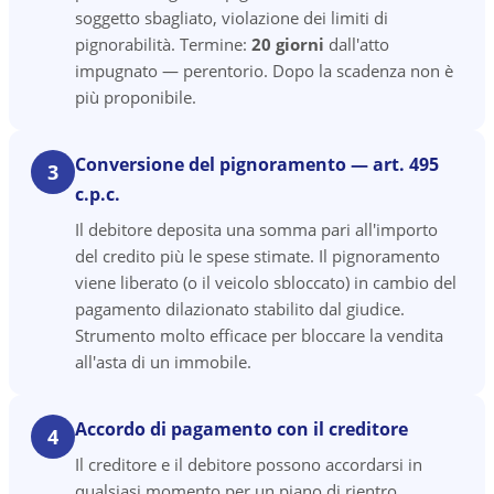
soggetto sbagliato, violazione dei limiti di
pignorabilità. Termine:
20 giorni
dall'atto
impugnato — perentorio. Dopo la scadenza non è
più proponibile.
Conversione del pignoramento — art. 495
3
c.p.c.
Il debitore deposita una somma pari all'importo
del credito più le spese stimate. Il pignoramento
viene liberato (o il veicolo sbloccato) in cambio del
pagamento dilazionato stabilito dal giudice.
Strumento molto efficace per bloccare la vendita
all'asta di un immobile.
Accordo di pagamento con il creditore
4
Il creditore e il debitore possono accordarsi in
qualsiasi momento per un piano di rientro