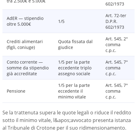
tra 2.500€ e 5.000€
602/1973
Art. 72-ter
AdER — stipendio
1/5
D.P.R.
oltre 5.000€
602/1973
Art. 545, 2°
Crediti alimentari
Quota fissata dal
comma
(figli, coniuge)
giudice
c.p.c.
Conto corrente —
1/5 per la parte
Art. 545, 7°
somme da stipendio
eccedente triplo
comma
già accreditate
assegno sociale
c.p.c.
1/5 per la parte
Art. 545, 7°
Pensione
eccedente il
comma
minimo vitale
c.p.c.
Se la trattenuta supera le quote legali o riduce il reddito
sotto il minimo vitale, l&apos;avvocato presenta istanza
al Tribunale di Crotone per il suo ridimensionamento.