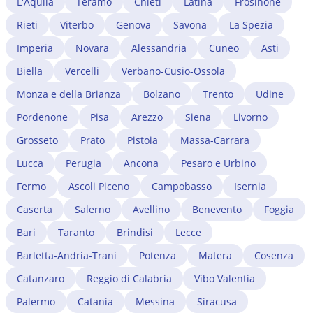
L'Aquila
Teramo
Chieti
Latina
Frosinone
Rieti
Viterbo
Genova
Savona
La Spezia
Imperia
Novara
Alessandria
Cuneo
Asti
Biella
Vercelli
Verbano-Cusio-Ossola
Monza e della Brianza
Bolzano
Trento
Udine
Pordenone
Pisa
Arezzo
Siena
Livorno
Grosseto
Prato
Pistoia
Massa-Carrara
Lucca
Perugia
Ancona
Pesaro e Urbino
Fermo
Ascoli Piceno
Campobasso
Isernia
Caserta
Salerno
Avellino
Benevento
Foggia
Bari
Taranto
Brindisi
Lecce
Barletta-Andria-Trani
Potenza
Matera
Cosenza
Catanzaro
Reggio di Calabria
Vibo Valentia
Palermo
Catania
Messina
Siracusa