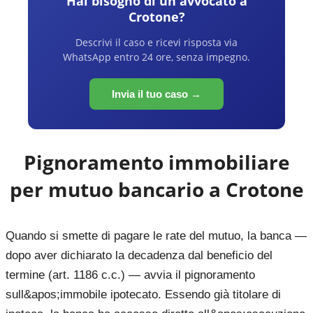
Hai bisogno di un avvocato a
Crotone
?
Descrivi il caso e ricevi risposta via
WhatsApp entro 24 ore, senza impegno.
Invia il tuo caso →
Pignoramento immobiliare
per mutuo bancario a
Crotone
Quando si smette di pagare le rate del mutuo, la banca —
dopo aver dichiarato la decadenza dal beneficio del
termine (art. 1186 c.c.) — avvia il pignoramento
sull&apos;immobile ipotecato. Essendo già titolare di