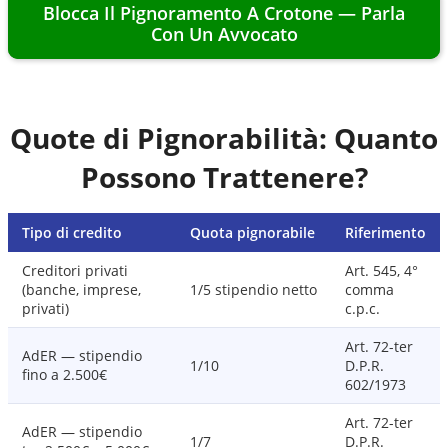
Blocca Il Pignoramento A
Crotone
— Parla
Con Un Avvocato
Quote di Pignorabilità: Quanto
Possono Trattenere?
Tipo di credito
Quota pignorabile
Riferimento
Creditori privati
Art. 545, 4°
(banche, imprese,
1/5 stipendio netto
comma
privati)
c.p.c.
Art. 72-ter
AdER — stipendio
1/10
D.P.R.
fino a 2.500€
602/1973
Art. 72-ter
AdER — stipendio
1/7
D.P.R.