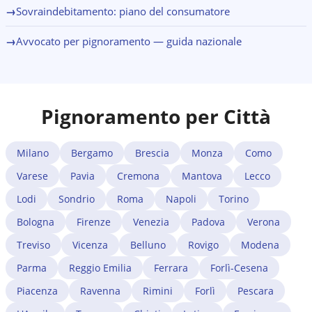
→
Sovraindebitamento: piano del consumatore
→
Avvocato per pignoramento — guida nazionale
Pignoramento per Città
Milano
Bergamo
Brescia
Monza
Como
Varese
Pavia
Cremona
Mantova
Lecco
Lodi
Sondrio
Roma
Napoli
Torino
Bologna
Firenze
Venezia
Padova
Verona
Treviso
Vicenza
Belluno
Rovigo
Modena
Parma
Reggio Emilia
Ferrara
Forlì-Cesena
Piacenza
Ravenna
Rimini
Forlì
Pescara