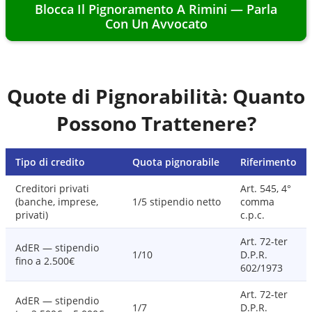
Blocca Il Pignoramento A
Rimini
— Parla
Con Un Avvocato
Quote di Pignorabilità: Quanto
Possono Trattenere?
Tipo di credito
Quota pignorabile
Riferimento
Creditori privati
Art. 545, 4°
(banche, imprese,
1/5 stipendio netto
comma
privati)
c.p.c.
Art. 72-ter
AdER — stipendio
1/10
D.P.R.
fino a 2.500€
602/1973
Art. 72-ter
AdER — stipendio
1/7
D.P.R.