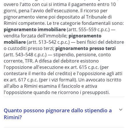
ovvero l'atto con cui si intima il pagamento entro 10
giorni, pena l'avvio dell'esecuzione. Il ricorso per
pignoramento viene poi depositato al Tribunale di
Rimini competente. Le tre categorie fondamentali sono:
pignoramento immobiliare
(artt. 555–559 c.p.c.) —
vendita forzata dell'immobile;
pignoramento
mobiliare
(artt. 513–542 c.p.c.) — beni fisici del debitore
o custoditi presso terzi;
pignoramento presso terzi
(artt. 543–548 c.p.c.) — stipendio, pensione, conto
corrente, TFR. A difesa del debitore esistono
l'opposizione all'esecuzione ex art. 615 c.p.c. (per
contestare il merito del credito) e l'opposizione agli atti
ex art. 617 c.p.c. (per i vizi formali). Un avvocato iscritto
all'albo a Rimini esamina il fascicolo e attiva
l'opposizione quando ne ricorrono i presupposti.
Quanto possono pignorare dallo stipendio a
Rimini?