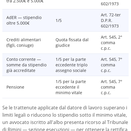
tra 2.500€ e 5.000€
602/1973
Art. 72-ter
AdER — stipendio
1/5
D.P.R.
oltre 5.000€
602/1973
Art. 545, 2°
Crediti alimentari
Quota fissata dal
comma
(figli, coniuge)
giudice
c.p.c.
Conto corrente —
1/5 per la parte
Art. 545, 7°
somme da stipendio
eccedente triplo
comma
già accreditate
assegno sociale
c.p.c.
1/5 per la parte
Art. 545, 7°
Pensione
eccedente il
comma
minimo vitale
c.p.c.
Se le trattenute applicate dal datore di lavoro superano i
limiti legali o riducono lo stipendio sotto il minimo vitale,
un avvocato iscritto all'albo presenta ricorso al Tribunale
di Rimini — sezione esecuzioni — per ottenere la rettifica