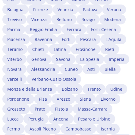
Bologna
Firenze
Venezia
Padova
Verona
Treviso
Vicenza
Belluno
Rovigo
Modena
Parma
Reggio Emilia
Ferrara
Forlì-Cesena
Piacenza
Ravenna
Forlì
Pescara
L'Aquila
Teramo
Chieti
Latina
Frosinone
Rieti
Viterbo
Genova
Savona
La Spezia
Imperia
Novara
Alessandria
Cuneo
Asti
Biella
Vercelli
Verbano-Cusio-Ossola
Monza e della Brianza
Bolzano
Trento
Udine
Pordenone
Pisa
Arezzo
Siena
Livorno
Grosseto
Prato
Pistoia
Massa-Carrara
Lucca
Perugia
Ancona
Pesaro e Urbino
Fermo
Ascoli Piceno
Campobasso
Isernia