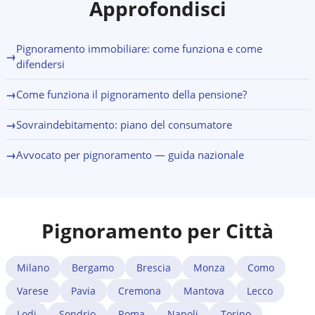
OCC (Organismo di Composizione della Crisi). Un
debitore e individua lo strumento più adatto — dalla
Approfondisci
avvocato iscritto all'albo a Rimini valuta i requisiti di
semplice trattativa privata agli strumenti formali di
accesso e guida il debitore attraverso tutto il percorso.
sovraindebitamento.
Pignoramento immobiliare: come funziona e come
→
difendersi
→
Come funziona il pignoramento della pensione?
→
Sovraindebitamento: piano del consumatore
→
Avvocato per pignoramento — guida nazionale
Pignoramento per Città
Milano
Bergamo
Brescia
Monza
Como
Varese
Pavia
Cremona
Mantova
Lecco
Lodi
Sondrio
Roma
Napoli
Torino