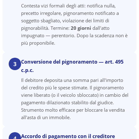
Contesta vizi formali degli atti: notifica nulla,
precetto irregolare, pignoramento notificato a
soggetto sbagliato, violazione dei limiti di
pignorabilità. Termine:
20 giorni
dall'atto
impugnato — perentorio. Dopo la scadenza non è
più proponibile.
Conversione del pignoramento — art. 495
3
c.p.c.
Il debitore deposita una somma pari all'importo
del credito più le spese stimate. Il pignoramento
viene liberato (o il veicolo sbloccato) in cambio del
pagamento dilazionato stabilito dal giudice.
Strumento molto efficace per bloccare la vendita
all'asta di un immobile.
Accordo di pagamento con il creditore
4