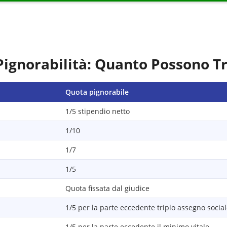
Pignorabilità: Quanto Possono T
Quota pignorabile
1/5 stipendio netto
1/10
1/7
1/5
Quota fissata dal giudice
1/5 per la parte eccedente triplo assegno socia
1/5 per la parte eccedente il minimo vitale