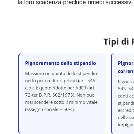
la loro scadenza preclude rimedi successivi
Tipi d
Pignoramento dello stipendio
Pignor
corren
Massimo un quinto dello stipendio
netto per creditori privati (art. 545
Pignora
c.p.c.); quote ridotte per AdER (art.
543–548
72-ter D.P.R. 602/1973). Non può
conti ac
mai scendere sotto il minimo vitale
stipend
(assegno sociale + 50%).
accredit
dell'as
impigno