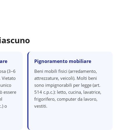
iascuno
are
Pignoramento mobiliare
osa (3–6
Beni mobili fisici (arredamento,
. Vietato
attrezzature, veicoli). Molti beni
 unico
sono impignorabili per legge (art.
ò essere
514 c.p.c.): letto, cucina, lavatrice,
el
frigorifero, computer da lavoro,
.) o
vestiti.