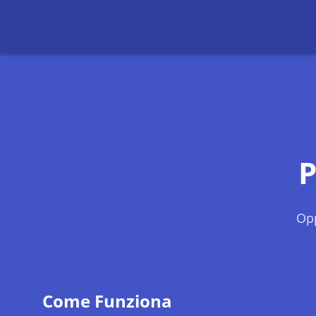
P
Opp
Come Funziona