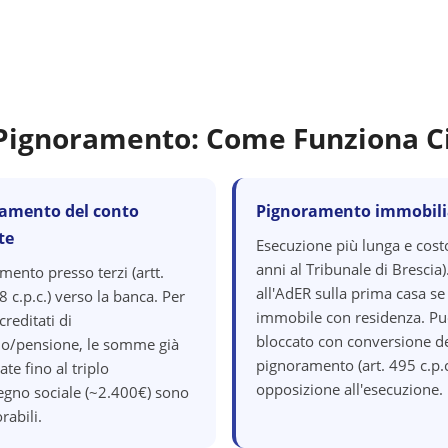
.
i Pignoramento: Come Funziona C
amento del conto
Pignoramento immobili
te
Esecuzione più lunga e cost
anni al Tribunale di Brescia)
mento presso terzi (artt.
all'AdER sulla prima casa se
 c.p.c.) verso la banca. Per
immobile con residenza. Pu
creditati di
bloccato con conversione d
io/pensione, le somme già
pignoramento (art. 495 c.p.c
ate fino al triplo
opposizione all'esecuzione.
segno sociale (~2.400€) sono
rabili.