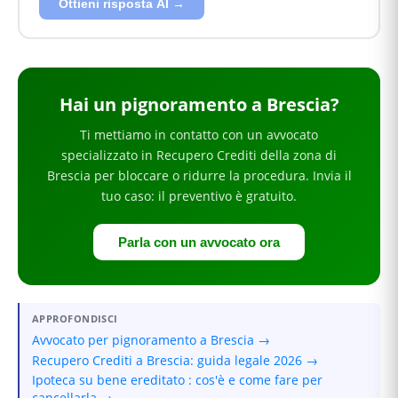
Ottieni risposta AI →
Hai
un pignoramento
a Brescia
?
Ti mettiamo in contatto con un avvocato
specializzato in
Recupero Crediti
della zona di
Brescia
per
bloccare o ridurre la procedura
. Invia il
tuo caso: il preventivo è gratuito.
Parla con un avvocato ora
APPROFONDISCI
Avvocato per pignoramento a Brescia →
Recupero Crediti a Brescia: guida legale 2026 →
Ipoteca su bene ereditato : cos'è e come fare per
cancellarla →