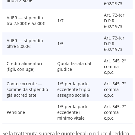
fino a 2.500€
602/1973
Art. 72-ter
AdER — stipendio
1/7
D.P.R.
tra 2.500€ e 5.000€
602/1973
Art. 72-ter
AdER — stipendio
1/5
D.P.R.
oltre 5.000€
602/1973
Art. 545, 2°
Crediti alimentari
Quota fissata dal
comma
(figli, coniuge)
giudice
c.p.c.
Conto corrente —
1/5 per la parte
Art. 545, 7°
somme da stipendio
eccedente triplo
comma
già accreditate
assegno sociale
c.p.c.
1/5 per la parte
Art. 545, 7°
Pensione
eccedente il
comma
minimo vitale
c.p.c.
Se la trattenuta supera le quote legali o riduce il reddito