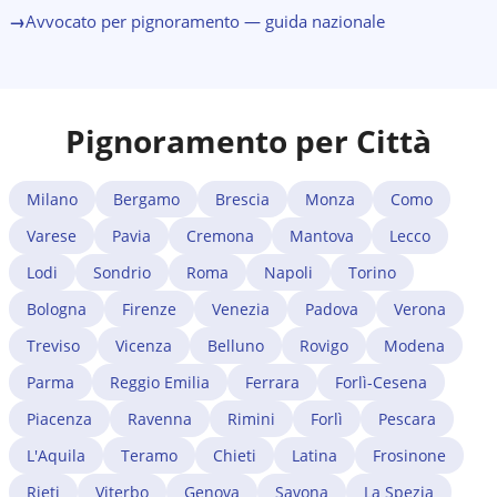
→
Avvocato per pignoramento — guida nazionale
Pignoramento per Città
Milano
Bergamo
Brescia
Monza
Como
Varese
Pavia
Cremona
Mantova
Lecco
Lodi
Sondrio
Roma
Napoli
Torino
Bologna
Firenze
Venezia
Padova
Verona
Treviso
Vicenza
Belluno
Rovigo
Modena
Parma
Reggio Emilia
Ferrara
Forlì-Cesena
Piacenza
Ravenna
Rimini
Forlì
Pescara
L'Aquila
Teramo
Chieti
Latina
Frosinone
Rieti
Viterbo
Genova
Savona
La Spezia