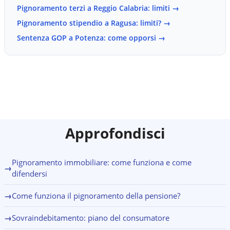
non ha nulla da liquidare, se il debitore è in assoluta
Pignoramento terzi a Reggio Calabria: limiti
→
buona fede e non ha beni né reddito. Al Tribunale di
Massa la sezione competente per i procedimenti di
Pignoramento stipendio a Ragusa: limiti?
→
sovraindebitamento gestisce queste procedure con
Sentenza GOP a Potenza: come opporsi
→
l'assistenza obbligatoria di un OCC (Organismo di
Composizione della Crisi). Un avvocato a Massa-Carrara
analizza la situazione debitoria complessiva e individua
lo strumento più adatto.
Approfondisci
Pignoramento immobiliare: come funziona e come
→
difendersi
→
Come funziona il pignoramento della pensione?
→
Sovraindebitamento: piano del consumatore