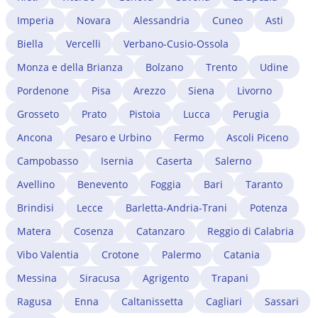
Imperia
Novara
Alessandria
Cuneo
Asti
Biella
Vercelli
Verbano-Cusio-Ossola
Monza e della Brianza
Bolzano
Trento
Udine
Pordenone
Pisa
Arezzo
Siena
Livorno
Grosseto
Prato
Pistoia
Lucca
Perugia
Ancona
Pesaro e Urbino
Fermo
Ascoli Piceno
Campobasso
Isernia
Caserta
Salerno
Avellino
Benevento
Foggia
Bari
Taranto
Brindisi
Lecce
Barletta-Andria-Trani
Potenza
Matera
Cosenza
Catanzaro
Reggio di Calabria
Vibo Valentia
Crotone
Palermo
Catania
Messina
Siracusa
Agrigento
Trapani
Ragusa
Enna
Caltanissetta
Cagliari
Sassari