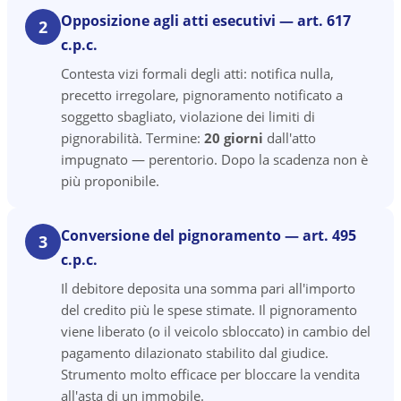
Opposizione agli atti esecutivi — art. 617
2
c.p.c.
Contesta vizi formali degli atti: notifica nulla,
precetto irregolare, pignoramento notificato a
soggetto sbagliato, violazione dei limiti di
pignorabilità. Termine:
20 giorni
dall'atto
impugnato — perentorio. Dopo la scadenza non è
più proponibile.
Conversione del pignoramento — art. 495
3
c.p.c.
Il debitore deposita una somma pari all'importo
del credito più le spese stimate. Il pignoramento
viene liberato (o il veicolo sbloccato) in cambio del
pagamento dilazionato stabilito dal giudice.
Strumento molto efficace per bloccare la vendita
all'asta di un immobile.