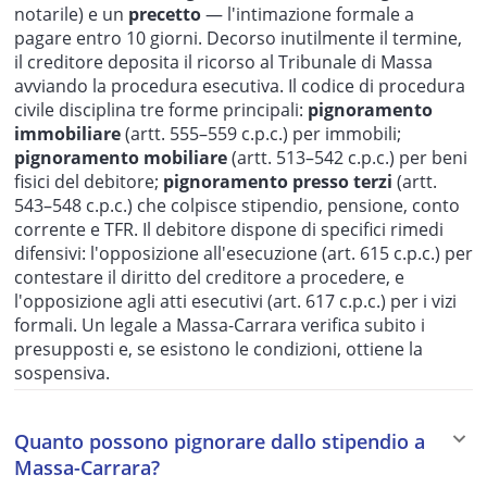
notarile) e un
precetto
— l'intimazione formale a
pagare entro 10 giorni. Decorso inutilmente il termine,
il creditore deposita il ricorso al Tribunale di Massa
avviando la procedura esecutiva. Il codice di procedura
civile disciplina tre forme principali:
pignoramento
immobiliare
(artt. 555–559 c.p.c.) per immobili;
pignoramento mobiliare
(artt. 513–542 c.p.c.) per beni
fisici del debitore;
pignoramento presso terzi
(artt.
543–548 c.p.c.) che colpisce stipendio, pensione, conto
corrente e TFR. Il debitore dispone di specifici rimedi
difensivi: l'opposizione all'esecuzione (art. 615 c.p.c.) per
contestare il diritto del creditore a procedere, e
l'opposizione agli atti esecutivi (art. 617 c.p.c.) per i vizi
formali. Un legale a Massa-Carrara verifica subito i
presupposti e, se esistono le condizioni, ottiene la
sospensiva.
Quanto possono pignorare dallo stipendio a
Massa-Carrara?