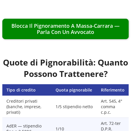
Blocca Il Pignoramento A
Massa-Carrara
—
Parla Con Un Avvocato
Quote di Pignorabilità: Quanto
Possono Trattenere?
Tipo di credito
Quota pignorabile
Riferimento
Creditori privati
Art. 545, 4°
(banche, imprese,
1/5 stipendio netto
comma
privati)
c.p.c.
Art. 72-ter
AdER — stipendio
1/10
D.P.R.