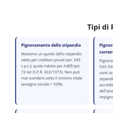
Tipi d
Pignoramento dello stipendio
Pignor
corren
Massimo un quinto dello stipendio
netto per creditori privati (art. 545
Pignora
c.p.c.); quote ridotte per AdER (art.
543–548
72-ter D.P.R. 602/1973). Non può
conti ac
mai scendere sotto il minimo vitale
stipend
(assegno sociale + 50%).
accredit
dell'as
impigno