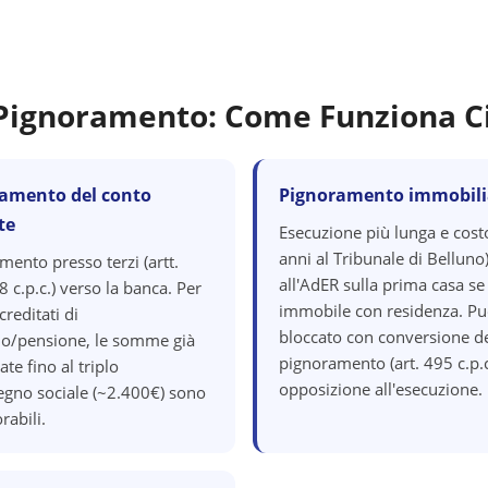
i Pignoramento: Come Funziona C
amento del conto
Pignoramento immobili
te
Esecuzione più lunga e cost
anni al Tribunale di Belluno)
mento presso terzi (artt.
all'AdER sulla prima casa se
 c.p.c.) verso la banca. Per
immobile con residenza. Pu
creditati di
bloccato con conversione d
io/pensione, le somme già
pignoramento (art. 495 c.p.c
ate fino al triplo
opposizione all'esecuzione.
segno sociale (~2.400€) sono
rabili.