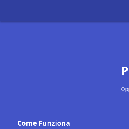
P
Opp
Come Funziona