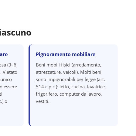
iascuno
are
Pignoramento mobiliare
osa (3–6
Beni mobili fisici (arredamento,
. Vietato
attrezzature, veicoli). Molti beni
 unico
sono impignorabili per legge (art.
ò essere
514 c.p.c.): letto, cucina, lavatrice,
el
frigorifero, computer da lavoro,
.) o
vestiti.