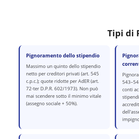
Tipi d
Pignoramento dello stipendio
Pignor
corren
Massimo un quinto dello stipendio
netto per creditori privati (art. 545
Pignora
c.p.c.); quote ridotte per AdER (art.
543–548
72-ter D.P.R. 602/1973). Non può
conti ac
mai scendere sotto il minimo vitale
stipend
(assegno sociale + 50%).
accredit
dell'as
impigno