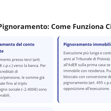
i Pignoramento: Come Funziona C
amento del conto
Pignoramento immobili
te
Esecuzione più lunga e cost
anni al Tribunale di Pistoia).
mento presso terzi (artt.
all'AdER sulla prima casa se
 c.p.c.) verso la banca. Per
immobile con residenza. Pu
creditati di
bloccato con conversione d
io/pensione, le somme già
pignoramento (art. 495 c.p.c
ate fino al triplo
opposizione all'esecuzione.
segno sociale (~2.400€) sono
rabili.