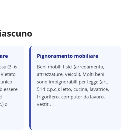
iascuno
are
Pignoramento mobiliare
osa (3–6
Beni mobili fisici (arredamento,
 Vietato
attrezzature, veicoli). Molti beni
 unico
sono impignorabili per legge (art.
ò essere
514 c.p.c.): letto, cucina, lavatrice,
el
frigorifero, computer da lavoro,
.) o
vestiti.