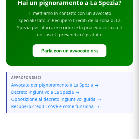
Hai
un pignoramento
a La Spezia
?
Ti mettiamo in contatto con un avvocato
specializzato in
Recupero Crediti
della zona di La
Spezia
per
bloccare o ridurre la procedura
. Invia il
tuo caso: il preventivo è gratuito.
Parla con un avvocato ora
APPROFONDISCI
Avvocato per pignoramento a La Spezia →
Decreto ingiuntivo a La Spezia →
Opposizione al decreto ingiuntivo: guida →
Recupero crediti: cos’è e come funziona →