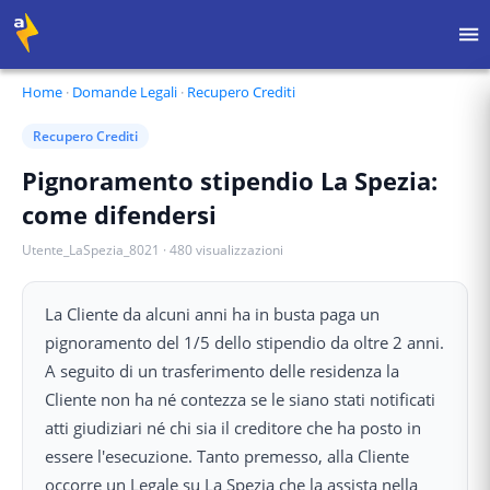
Home
·
Domande Legali
·
Recupero Crediti
Recupero Crediti
Pignoramento stipendio La Spezia:
come difendersi
Utente_LaSpezia_8021
·
480
visualizzazioni
La Cliente da alcuni anni ha in busta paga un
pignoramento del 1/5 dello stipendio da oltre 2 anni.
A seguito di un trasferimento delle residenza la
Cliente non ha né contezza se le siano stati notificati
atti giudiziari né chi sia il creditore che ha posto in
essere l'esecuzione. Tanto premesso, alla Cliente
occorre un Legale su La Spezia che la assista nella