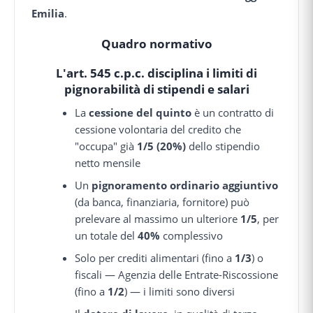
Emilia
.
Quadro normativo
L'
art. 545 c.p.c.
disciplina i limiti di
pignorabilità di stipendi e salari
La
cessione del quinto
è un contratto di
cessione volontaria del credito che
"occupa" già
1/5 (20%)
dello stipendio
netto mensile
Un
pignoramento ordinario aggiuntivo
(da banca, finanziaria, fornitore) può
prelevare al massimo un ulteriore
1/5
, per
un totale del
40%
complessivo
Solo per crediti alimentari (fino a
1/3
) o
fiscali — Agenzia delle Entrate-Riscossione
(fino a
1/2
) — i limiti sono diversi