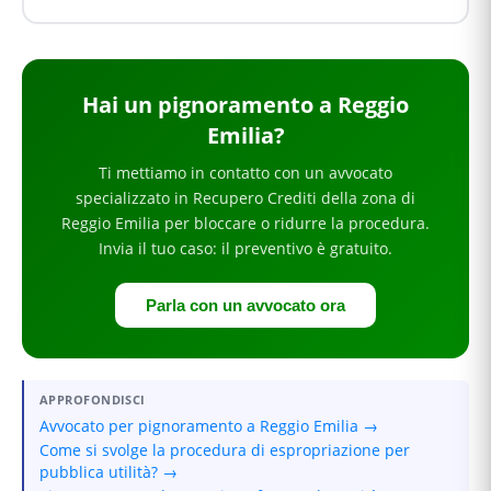
Hai
un pignoramento
a Reggio
Emilia
?
Ti mettiamo in contatto con un avvocato
specializzato in
Recupero Crediti
della zona di
Reggio Emilia
per
bloccare o ridurre la procedura
.
Invia il tuo caso: il preventivo è gratuito.
Parla con un avvocato ora
APPROFONDISCI
Avvocato per pignoramento a Reggio Emilia →
Come si svolge la procedura di espropriazione per
pubblica utilità? →