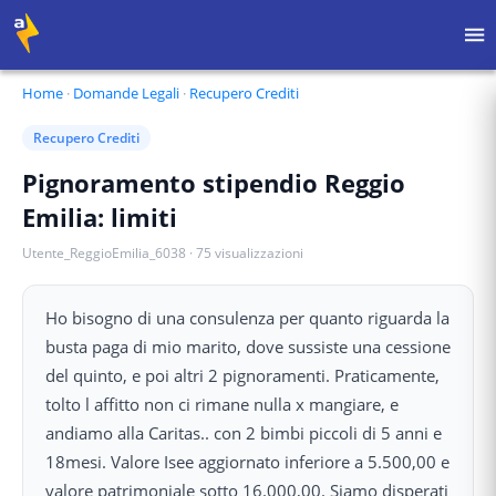
Home
·
Domande Legali
·
Recupero Crediti
Recupero Crediti
Pignoramento stipendio Reggio
Emilia: limiti
Utente_ReggioEmilia_6038
·
75
visualizzazioni
Ho bisogno di una consulenza per quanto riguarda la
busta paga di mio marito, dove sussiste una cessione
del quinto, e poi altri 2 pignoramenti. Praticamente,
tolto l affitto non ci rimane nulla x mangiare, e
andiamo alla Caritas.. con 2 bimbi piccoli di 5 anni e
18mesi. Valore Isee aggiornato inferiore a 5.500,00 e
valore patrimoniale sotto 16.000,00. Siamo disperati