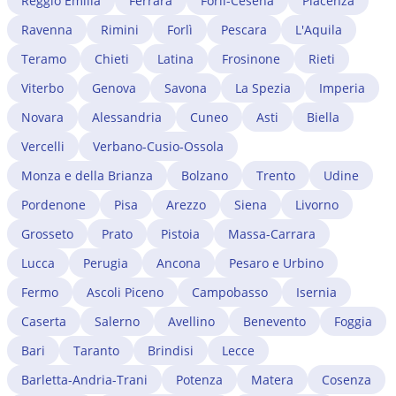
professionisti, avviare il riconoscimento del titolo di
Reggio Emilia
Ferrara
Forlì-Cesena
Piacenza
cambio di lavoro impatta sul permesso in corso e
studio estero presso il Ministero competente. Un
gestisce eventuali complicazioni.
Ravenna
Rimini
Forlì
Pescara
L'Aquila
avvocato immigrazionista a Varese verifica la
convertibilità del permesso in corso e gestisce l'intero
Teramo
Chieti
Latina
Frosinone
Rieti
iter burocratico.
Viterbo
Genova
Savona
La Spezia
Imperia
Novara
Alessandria
Cuneo
Asti
Biella
Vercelli
Verbano-Cusio-Ossola
Monza e della Brianza
Bolzano
Trento
Udine
Pordenone
Pisa
Arezzo
Siena
Livorno
Grosseto
Prato
Pistoia
Massa-Carrara
Lucca
Perugia
Ancona
Pesaro e Urbino
Fermo
Ascoli Piceno
Campobasso
Isernia
Caserta
Salerno
Avellino
Benevento
Foggia
Bari
Taranto
Brindisi
Lecce
Barletta-Andria-Trani
Potenza
Matera
Cosenza