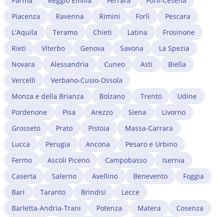
regolamentate a Imperia devono in parallelo avviare il
Parma
Reggio Emilia
Ferrara
Forlì-Cesena
cambio di lavoro impatta sul permesso in corso e
procedimento di riconoscimento del titolo presso il
gestisce eventuali complicazioni.
Piacenza
Ravenna
Rimini
Forlì
Pescara
Ministero competente. Un avvocato immigrazionista a
Imperia coordina i due procedimenti — migratorio e
L'Aquila
Teramo
Chieti
Latina
Frosinone
professionale — riducendo i tempi di attesa.
Rieti
Viterbo
Genova
Savona
La Spezia
Novara
Alessandria
Cuneo
Asti
Biella
Vercelli
Verbano-Cusio-Ossola
Monza e della Brianza
Bolzano
Trento
Udine
Pordenone
Pisa
Arezzo
Siena
Livorno
Grosseto
Prato
Pistoia
Massa-Carrara
Lucca
Perugia
Ancona
Pesaro e Urbino
Fermo
Ascoli Piceno
Campobasso
Isernia
Caserta
Salerno
Avellino
Benevento
Foggia
Bari
Taranto
Brindisi
Lecce
Barletta-Andria-Trani
Potenza
Matera
Cosenza