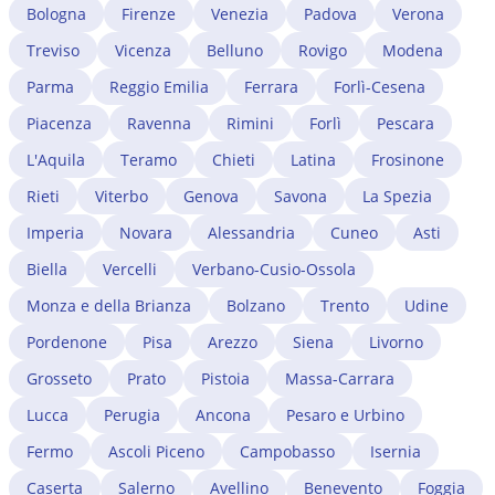
permesso di protezione già consente di avviare
Bologna
Firenze
Venezia
Padova
Verona
non hanno questo problema: il loro permesso non è
un'attività autonoma senza conversione. I professionisti
legato al singolo datore e si rinnova automaticamente.
Treviso
Vicenza
Belluno
Rovigo
Modena
stranieri che vogliono esercitare professioni
Un avvocato immigrazionista a Trapani verifica se il
regolamentate a Trapani devono in parallelo avviare il
Parma
Reggio Emilia
Ferrara
Forlì-Cesena
cambio di lavoro impatta sul permesso in corso e
procedimento di riconoscimento del titolo presso il
gestisce eventuali complicazioni.
Piacenza
Ravenna
Rimini
Forlì
Pescara
Ministero competente. Un avvocato immigrazionista a
Trapani coordina i due procedimenti — migratorio e
L'Aquila
Teramo
Chieti
Latina
Frosinone
professionale — riducendo i tempi di attesa.
Rieti
Viterbo
Genova
Savona
La Spezia
Imperia
Novara
Alessandria
Cuneo
Asti
Biella
Vercelli
Verbano-Cusio-Ossola
Monza e della Brianza
Bolzano
Trento
Udine
Pordenone
Pisa
Arezzo
Siena
Livorno
Grosseto
Prato
Pistoia
Massa-Carrara
Lucca
Perugia
Ancona
Pesaro e Urbino
Fermo
Ascoli Piceno
Campobasso
Isernia
Caserta
Salerno
Avellino
Benevento
Foggia