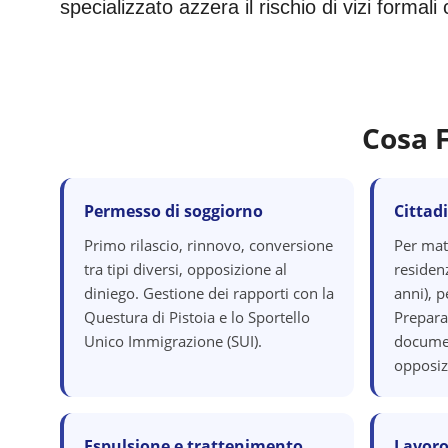
specializzato azzera il rischio di vizi formal
Cosa 
Permesso di soggiorno
Cittad
Primo rilascio, rinnovo, conversione
Per mat
tra tipi diversi, opposizione al
residenz
diniego. Gestione dei rapporti con la
anni), p
Questura di Pistoia e lo Sportello
Prepara
Unico Immigrazione (SUI).
documen
opposiz
Espulsione e trattenimento
Lavoro