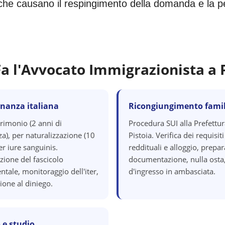
i che causano il respingimento della domanda e la perd
Fa l'Avvocato Immigrazionista a
inanza italiana
Ricongiungimento famil
rimonio (2 anni di
Procedura SUI alla Prefettur
a), per naturalizzazione (10
Pistoia. Verifica dei requisiti
er iure sanguinis.
reddituali e alloggio, prepa
zione del fascicolo
documentazione, nulla osta,
tale, monitoraggio dell'iter,
d'ingresso in ambasciata.
ione al diniego.
 e studio