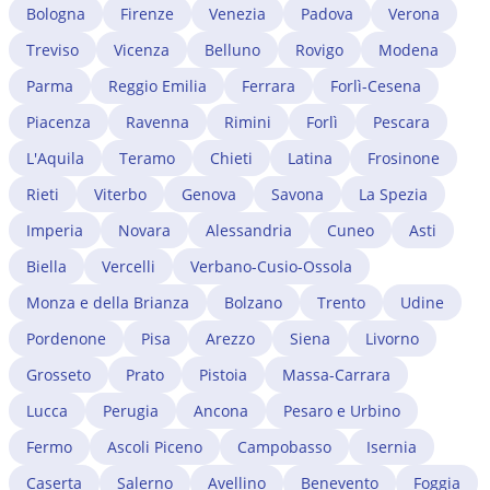
permesso di protezione già consente di avviare
Bologna
Firenze
Venezia
Padova
Verona
non hanno questo problema: il loro permesso non è
un'attività autonoma senza conversione. I professionisti
legato al singolo datore e si rinnova automaticamente.
Treviso
Vicenza
Belluno
Rovigo
Modena
stranieri che vogliono esercitare professioni
Un avvocato immigrazionista a Ragusa verifica se il
regolamentate a Ragusa devono in parallelo avviare il
Parma
Reggio Emilia
Ferrara
Forlì-Cesena
cambio di lavoro impatta sul permesso in corso e
procedimento di riconoscimento del titolo presso il
gestisce eventuali complicazioni.
Piacenza
Ravenna
Rimini
Forlì
Pescara
Ministero competente. Un avvocato immigrazionista a
Ragusa coordina i due procedimenti — migratorio e
L'Aquila
Teramo
Chieti
Latina
Frosinone
professionale — riducendo i tempi di attesa.
Rieti
Viterbo
Genova
Savona
La Spezia
Imperia
Novara
Alessandria
Cuneo
Asti
Biella
Vercelli
Verbano-Cusio-Ossola
Monza e della Brianza
Bolzano
Trento
Udine
Pordenone
Pisa
Arezzo
Siena
Livorno
Grosseto
Prato
Pistoia
Massa-Carrara
Lucca
Perugia
Ancona
Pesaro e Urbino
Fermo
Ascoli Piceno
Campobasso
Isernia
Caserta
Salerno
Avellino
Benevento
Foggia