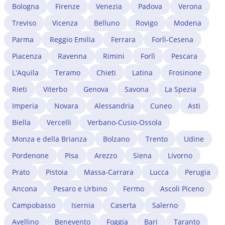
sostenibilità economica. Un aspetto cruciale riguarda
Bologna
Firenze
Venezia
Padova
Verona
l'apertura della partita IVA: può essere aperta anche
Treviso
Vicenza
Belluno
Rovigo
Modena
prima del rilascio del permesso per lavoro autonomo,
su richiesta dello SUI, come condizione dell'istruttoria.
Parma
Reggio Emilia
Ferrara
Forlì-Cesena
Le professioni regolamentate (medici, avvocati,
Piacenza
Ravenna
Rimini
Forlì
Pescara
ingegneri) richiedono il riconoscimento del titolo di
studio estero e l'iscrizione all'albo professionale di
L'Aquila
Teramo
Chieti
Latina
Frosinone
Grosseto. Un avvocato immigrazionista a Grosseto
Rieti
Viterbo
Genova
Savona
La Spezia
gestisce tutta la procedura, dalla verifica dei requisiti
all'istruttoria presso lo SUI.
Imperia
Novara
Alessandria
Cuneo
Asti
Biella
Vercelli
Verbano-Cusio-Ossola
Monza e della Brianza
Bolzano
Trento
Udine
Pordenone
Pisa
Arezzo
Siena
Livorno
Prato
Pistoia
Massa-Carrara
Lucca
Perugia
Ancona
Pesaro e Urbino
Fermo
Ascoli Piceno
Campobasso
Isernia
Caserta
Salerno
Avellino
Benevento
Foggia
Bari
Taranto