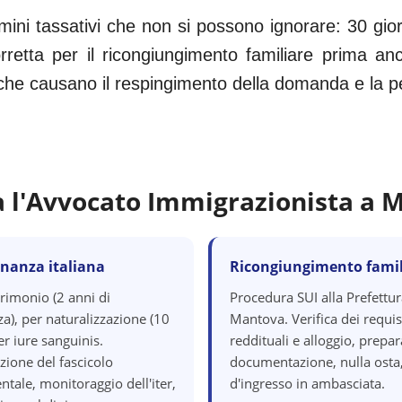
ini tassativi che non si possono ignorare: 30 gio
etta per il ricongiungimento familiare prima anc
i che causano il respingimento della domanda e la perd
a l'Avvocato Immigrazionista a
M
inanza italiana
Ricongiungimento famil
rimonio (2 anni di
Procedura SUI alla Prefettur
a), per naturalizzazione (10
Mantova. Verifica dei requisi
er iure sanguinis.
reddituali e alloggio, prepa
zione del fascicolo
documentazione, nulla osta,
tale, monitoraggio dell'iter,
d'ingresso in ambasciata.