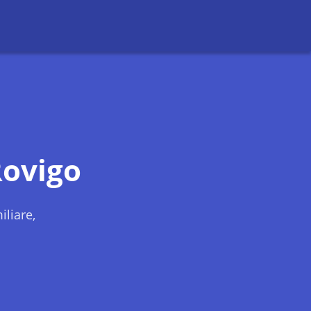
ovigo
liare,