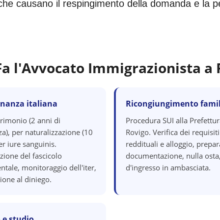
i che causano il respingimento della domanda e la perd
Fa l'Avvocato Immigrazionista a
inanza italiana
Ricongiungimento famil
rimonio (2 anni di
Procedura SUI alla Prefettur
a), per naturalizzazione (10
Rovigo. Verifica dei requisiti
er iure sanguinis.
reddituali e alloggio, prepa
zione del fascicolo
documentazione, nulla osta,
tale, monitoraggio dell'iter,
d'ingresso in ambasciata.
ione al diniego.
 e studio