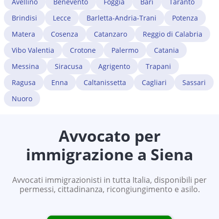
Avellino
Benevento
Foggia
Bari
Taranto
Brindisi
Lecce
Barletta-Andria-Trani
Potenza
Matera
Cosenza
Catanzaro
Reggio di Calabria
Vibo Valentia
Crotone
Palermo
Catania
Messina
Siracusa
Agrigento
Trapani
Ragusa
Enna
Caltanissetta
Cagliari
Sassari
Nuoro
Avvocato per
immigrazione a
Siena
Avvocati immigrazionisti in tutta Italia, disponibili per
permessi, cittadinanza, ricongiungimento e asilo.