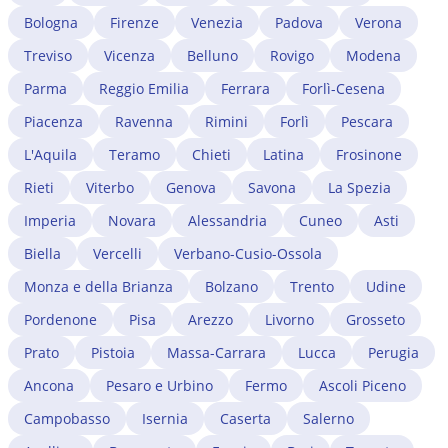
necessario: aprire la partita IVA (Agenzia delle Entrate di
(rilasciato dopo 5 anni di residenza legale continuativa)
Siena); per le attività commerciali, iscrivere la ditta
Bologna
Firenze
Venezia
Padova
Verona
non hanno questo problema: il loro permesso non è
individuale o la società alla Camera di Commercio di
legato al singolo datore e si rinnova automaticamente.
Treviso
Vicenza
Belluno
Rovigo
Modena
Siena (CCIAA); per i professionisti, avviare il
Un avvocato immigrazionista a Siena verifica se il
riconoscimento del titolo di studio estero presso il
Parma
Reggio Emilia
Ferrara
Forlì-Cesena
cambio di lavoro impatta sul permesso in corso e
Ministero competente. Un avvocato immigrazionista a
gestisce eventuali complicazioni.
Piacenza
Ravenna
Rimini
Forlì
Pescara
Siena verifica la convertibilità del permesso in corso e
gestisce l'intero iter burocratico.
L'Aquila
Teramo
Chieti
Latina
Frosinone
Rieti
Viterbo
Genova
Savona
La Spezia
Imperia
Novara
Alessandria
Cuneo
Asti
Biella
Vercelli
Verbano-Cusio-Ossola
Monza e della Brianza
Bolzano
Trento
Udine
Pordenone
Pisa
Arezzo
Livorno
Grosseto
Prato
Pistoia
Massa-Carrara
Lucca
Perugia
Ancona
Pesaro e Urbino
Fermo
Ascoli Piceno
Campobasso
Isernia
Caserta
Salerno