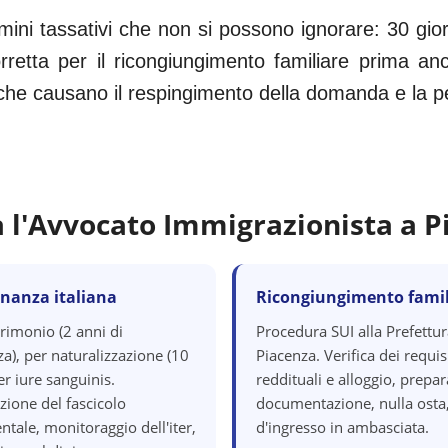
ini tassativi che non si possono ignorare: 30 gio
etta per il ricongiungimento familiare prima anc
i che causano il respingimento della domanda e la perd
a l'Avvocato Immigrazionista a
P
inanza italiana
Ricongiungimento famil
rimonio (2 anni di
Procedura SUI alla Prefettur
a), per naturalizzazione (10
Piacenza. Verifica dei requisi
er iure sanguinis.
reddituali e alloggio, prepa
zione del fascicolo
documentazione, nulla osta,
tale, monitoraggio dell'iter,
d'ingresso in ambasciata.