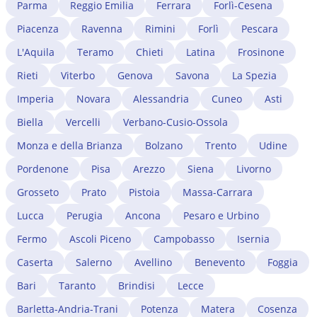
su richiesta dello SUI, come condizione dell'istruttoria.
Parma
Reggio Emilia
Ferrara
Forlì-Cesena
Le professioni regolamentate (medici, avvocati,
Piacenza
Ravenna
Rimini
Forlì
Pescara
ingegneri) richiedono il riconoscimento del titolo di
studio estero e l'iscrizione all'albo professionale di
L'Aquila
Teramo
Chieti
Latina
Frosinone
Agrigento. Un avvocato immigrazionista a Agrigento
Rieti
Viterbo
Genova
Savona
La Spezia
gestisce tutta la procedura, dalla verifica dei requisiti
all'istruttoria presso lo SUI.
Imperia
Novara
Alessandria
Cuneo
Asti
Biella
Vercelli
Verbano-Cusio-Ossola
Monza e della Brianza
Bolzano
Trento
Udine
Pordenone
Pisa
Arezzo
Siena
Livorno
Grosseto
Prato
Pistoia
Massa-Carrara
Lucca
Perugia
Ancona
Pesaro e Urbino
Fermo
Ascoli Piceno
Campobasso
Isernia
Caserta
Salerno
Avellino
Benevento
Foggia
Bari
Taranto
Brindisi
Lecce
Barletta-Andria-Trani
Potenza
Matera
Cosenza