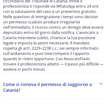
circondario del Tribunale di Catania. Infine il
professionista ti risponde via WhatsApp entro 24 ore
con la valutazione del caso e un preventivo gratuito.
Nelle questioni di immigrazione i tempi sono decisivi:
un permesso scaduto produce irregolarità
nell'immediato; il ricorso contro un diniego deve essere
depositato entro 60 giorni dalla notifica. L'avvocato a
Catania interviene subito, chiarisce la tua posizione
legale e imposta le azioni necessarie. Il mandato
rispetta gli artt. 2229–2238 c.c.: sei sempre informato
sull'andamento e puoi interrompere il rapporto
quando lo ritieni opportuno. Con AvvocatoFlash,
trovare il professionista adatto — il passo più difficile —
avviene in pochi minuti.
Come si rinnova il permesso di soggiorno a
Catania?
La domanda di rinnovo del permesso di soggiorno va
presentata alla Questura di Catania o allo sportello