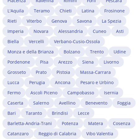
Piacenza
Ravenna
Rimini
Forlì
Pescara
Ministero competente. Un avvocato immigrazionista a
Catania coordina i due procedimenti — migratorio e
L'Aquila
Teramo
Chieti
Latina
Frosinone
professionale — riducendo i tempi di attesa.
Rieti
Viterbo
Genova
Savona
La Spezia
Imperia
Novara
Alessandria
Cuneo
Asti
Biella
Vercelli
Verbano-Cusio-Ossola
Monza e della Brianza
Bolzano
Trento
Udine
Pordenone
Pisa
Arezzo
Siena
Livorno
Grosseto
Prato
Pistoia
Massa-Carrara
Lucca
Perugia
Ancona
Pesaro e Urbino
Fermo
Ascoli Piceno
Campobasso
Isernia
Caserta
Salerno
Avellino
Benevento
Foggia
Bari
Taranto
Brindisi
Lecce
Barletta-Andria-Trani
Potenza
Matera
Cosenza
Catanzaro
Reggio di Calabria
Vibo Valentia