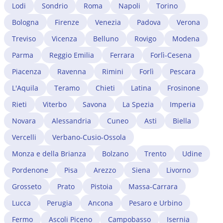
all'ingresso ex novo. Per avviare concretamente
soggiorno UE per soggiornanti di lungo periodo
Lodi
Sondrio
Roma
Napoli
Torino
l'attività autonoma è necessario: aprire la partita IVA
(rilasciato dopo 5 anni di residenza legale continuativa)
(Agenzia delle Entrate di Genova); per le attività
Bologna
Firenze
Venezia
Padova
Verona
non hanno questo problema: il loro permesso non è
commerciali, iscrivere la ditta individuale o la società
legato al singolo datore e si rinnova automaticamente.
Treviso
Vicenza
Belluno
Rovigo
Modena
alla Camera di Commercio di Genova (CCIAA); per i
Un avvocato immigrazionista a Genova verifica se il
professionisti, avviare il riconoscimento del titolo di
Parma
Reggio Emilia
Ferrara
Forlì-Cesena
cambio di lavoro impatta sul permesso in corso e
studio estero presso il Ministero competente. Un
gestisce eventuali complicazioni.
Piacenza
Ravenna
Rimini
Forlì
Pescara
avvocato immigrazionista a Genova verifica la
convertibilità del permesso in corso e gestisce l'intero
L'Aquila
Teramo
Chieti
Latina
Frosinone
iter burocratico.
Rieti
Viterbo
Savona
La Spezia
Imperia
Novara
Alessandria
Cuneo
Asti
Biella
Vercelli
Verbano-Cusio-Ossola
Monza e della Brianza
Bolzano
Trento
Udine
Pordenone
Pisa
Arezzo
Siena
Livorno
Grosseto
Prato
Pistoia
Massa-Carrara
Lucca
Perugia
Ancona
Pesaro e Urbino
Fermo
Ascoli Piceno
Campobasso
Isernia