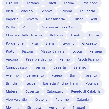
studio estero e l'iscrizione all'albo professionale di
L'Aquila
Teramo
Chieti
Latina
Frosinone
Arezzo. Un avvocato immigrazionista a Arezzo gestisce
Rieti
Viterbo
Genova
Savona
La Spezia
tutta la procedura, dalla verifica dei requisiti
all'istruttoria presso lo SUI.
Imperia
Novara
Alessandria
Cuneo
Asti
Biella
Vercelli
Verbano-Cusio-Ossola
Monza e della Brianza
Bolzano
Trento
Udine
Pordenone
Pisa
Siena
Livorno
Grosseto
Prato
Pistoia
Massa-Carrara
Lucca
Perugia
Ancona
Pesaro e Urbino
Fermo
Ascoli Piceno
Campobasso
Isernia
Caserta
Salerno
Avellino
Benevento
Foggia
Bari
Taranto
Brindisi
Lecce
Barletta-Andria-Trani
Potenza
Matera
Cosenza
Catanzaro
Reggio di Calabria
Vibo Valentia
Crotone
Palermo
Catania
Messina
Siracusa
Agrigento
Trapani