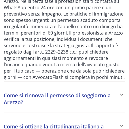
Arezzo. Nella terza fase il professionista ti contatta su
WhatsApp entro 24 ore con un primo parere e un
preventivo senza impegno. Le pratiche di immigrazione
sono spesso urgenti: un permesso scaduto comporta
irregolarità immediata e l'appello contro un diniego ha
termini perentori di 60 giorni. Il professionista a Arezzo
verifica la tua posizione, individua i documenti che
servono e costruisce la strategia giusta. Il rapporto è
regolato dagli artt. 2229–2238 c.c.: puoi chiedere
aggiornamenti in qualsiasi momento e revocare
l'incarico quando vuoi. La ricerca dell'avvocato giusto
per il tuo caso — operazione che da sola può richiedere
giorni — con AvvocatoFlash si completa in pochi minuti.
Come si rinnova il permesso di soggiorno a
Arezzo?
Il rinnovo del permesso di soggiorno deve essere
richiesto alla Questura di Arezzo o allo sportello unico
Come si ottiene la cittadinanza italiana a
per l'immigrazione competente. I termini per la