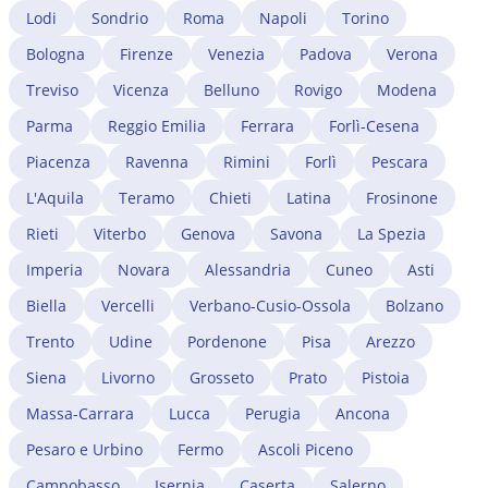
della Prefettura di Monza e della Brianza, presentando
avvocato immigrazionista a Monza e della Brianza
Lodi
Sondrio
Roma
Napoli
Torino
la documentazione dell'attività da avviare (o già avviata
valuta l'impatto del cambio di lavoro e gestisce
con partita IVA) e la prova della sostenibilità economica.
Bologna
Firenze
Venezia
Padova
Verona
eventuali criticità burocratiche.
Un aspetto cruciale riguarda l'apertura della partita IVA:
Treviso
Vicenza
Belluno
Rovigo
Modena
può essere aperta anche prima del rilascio del
permesso per lavoro autonomo, su richiesta dello SUI,
Parma
Reggio Emilia
Ferrara
Forlì-Cesena
come condizione dell'istruttoria. Le professioni
Piacenza
Ravenna
Rimini
Forlì
Pescara
regolamentate (medici, avvocati, ingegneri) richiedono
il riconoscimento del titolo di studio estero e l'iscrizione
L'Aquila
Teramo
Chieti
Latina
Frosinone
all'albo professionale di Monza e della Brianza. Un
Rieti
Viterbo
Genova
Savona
La Spezia
avvocato immigrazionista a Monza e della Brianza
gestisce tutta la procedura, dalla verifica dei requisiti
Imperia
Novara
Alessandria
Cuneo
Asti
all'istruttoria presso lo SUI.
Biella
Vercelli
Verbano-Cusio-Ossola
Bolzano
Trento
Udine
Pordenone
Pisa
Arezzo
Siena
Livorno
Grosseto
Prato
Pistoia
Massa-Carrara
Lucca
Perugia
Ancona
Pesaro e Urbino
Fermo
Ascoli Piceno
Campobasso
Isernia
Caserta
Salerno