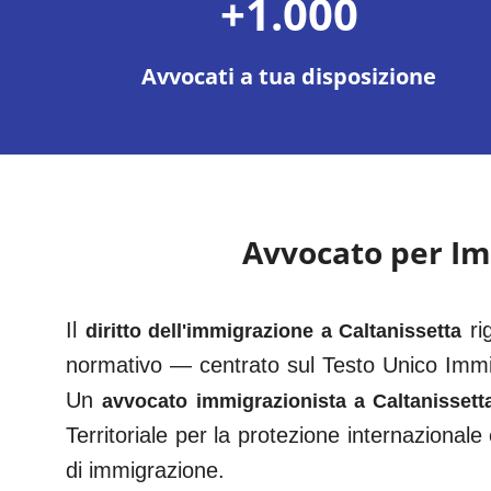
+1.000
Avvocati a tua disposizione
Avvocato per I
Il
ri
diritto dell'immigrazione a
Caltanissetta
normativo — centrato sul Testo Unico Immi
Un
avvocato immigrazionista a
Caltanissett
Territoriale per la protezione internazional
di immigrazione.