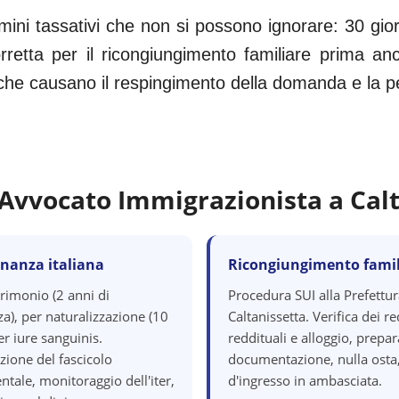
ini tassativi che non si possono ignorare: 30 gio
etta per il ricongiungimento familiare prima anc
i che causano il respingimento della domanda e la perd
'Avvocato Immigrazionista a
Cal
inanza italiana
Ricongiungimento famil
rimonio (2 anni di
Procedura SUI alla Prefettur
a), per naturalizzazione (10
Caltanissetta. Verifica dei re
er iure sanguinis.
reddituali e alloggio, prepa
zione del fascicolo
documentazione, nulla osta,
tale, monitoraggio dell'iter,
d'ingresso in ambasciata.