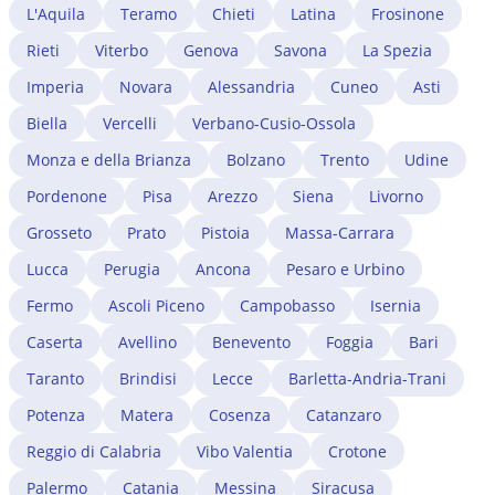
studio estero e l'iscrizione all'albo professionale di
L'Aquila
Teramo
Chieti
Latina
Frosinone
Salerno. Un avvocato immigrazionista a Salerno
Rieti
Viterbo
Genova
Savona
La Spezia
gestisce tutta la procedura, dalla verifica dei requisiti
all'istruttoria presso lo SUI.
Imperia
Novara
Alessandria
Cuneo
Asti
Biella
Vercelli
Verbano-Cusio-Ossola
Monza e della Brianza
Bolzano
Trento
Udine
Pordenone
Pisa
Arezzo
Siena
Livorno
Grosseto
Prato
Pistoia
Massa-Carrara
Lucca
Perugia
Ancona
Pesaro e Urbino
Fermo
Ascoli Piceno
Campobasso
Isernia
Caserta
Avellino
Benevento
Foggia
Bari
Taranto
Brindisi
Lecce
Barletta-Andria-Trani
Potenza
Matera
Cosenza
Catanzaro
Reggio di Calabria
Vibo Valentia
Crotone
Palermo
Catania
Messina
Siracusa