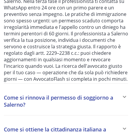
Salerno. Nella terza fase il professionista ti contatta su
WhatsApp entro 24 ore con un primo parere e un
preventivo senza impegno. Le pratiche di immigrazione
sono spesso urgenti: un permesso scaduto comporta
irregolarità immediata e l'appello contro un diniego ha
termini perentori di 60 giorni. Il professionista a Salerno
verifica la tua posizione, individua i documenti che
servono e costruisce la strategia giusta. Il rapporto è
regolato dagli artt. 2229–2238 c.c.: puoi chiedere
aggiornamenti in qualsiasi momento e revocare
l'incarico quando vuoi. La ricerca dell'avvocato giusto
per il tuo caso — operazione che da sola può richiedere
giorni — con AvvocatoFlash si completa in pochi minuti.
Come si rinnova il permesso di soggiorno a
Salerno?
La domanda di rinnovo del permesso di soggiorno va
presentata alla Questura di Salerno o allo sportello
Come si ottiene la cittadinanza italiana a
unico per l'immigrazione territorialmente competente.