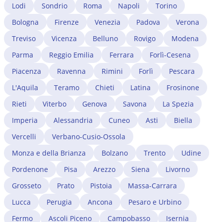
protezione sussidiaria e lo status di rifugiato
non
soggiorno UE per soggiornanti di lungo periodo
Lodi
Sondrio
Roma
Napoli
Torino
richiedono alcun iter specifico per il lavoro autonomo: il
(rilasciato dopo 5 anni di residenza legale continuativa)
permesso di protezione già consente di avviare
Bologna
Firenze
Venezia
Padova
Verona
non hanno questo problema: il loro permesso non è
un'attività autonoma senza conversione. I professionisti
legato al singolo datore e si rinnova automaticamente.
Treviso
Vicenza
Belluno
Rovigo
Modena
stranieri che vogliono esercitare professioni
Un avvocato immigrazionista a Novara verifica se il
regolamentate a Novara devono in parallelo avviare il
Parma
Reggio Emilia
Ferrara
Forlì-Cesena
cambio di lavoro impatta sul permesso in corso e
procedimento di riconoscimento del titolo presso il
gestisce eventuali complicazioni.
Piacenza
Ravenna
Rimini
Forlì
Pescara
Ministero competente. Un avvocato immigrazionista a
Novara coordina i due procedimenti — migratorio e
L'Aquila
Teramo
Chieti
Latina
Frosinone
professionale — riducendo i tempi di attesa.
Rieti
Viterbo
Genova
Savona
La Spezia
Imperia
Alessandria
Cuneo
Asti
Biella
Vercelli
Verbano-Cusio-Ossola
Monza e della Brianza
Bolzano
Trento
Udine
Pordenone
Pisa
Arezzo
Siena
Livorno
Grosseto
Prato
Pistoia
Massa-Carrara
Lucca
Perugia
Ancona
Pesaro e Urbino
Fermo
Ascoli Piceno
Campobasso
Isernia