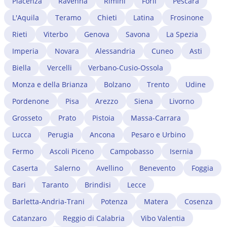
Piacenza
Ravenna
Rimini
Forlì
Pescara
ingegneri) richiedono il riconoscimento del titolo di
studio estero e l'iscrizione all'albo professionale di
L'Aquila
Teramo
Chieti
Latina
Frosinone
Siracusa. Un avvocato immigrazionista a Siracusa
Rieti
Viterbo
Genova
Savona
La Spezia
gestisce tutta la procedura, dalla verifica dei requisiti
all'istruttoria presso lo SUI.
Imperia
Novara
Alessandria
Cuneo
Asti
Biella
Vercelli
Verbano-Cusio-Ossola
Monza e della Brianza
Bolzano
Trento
Udine
Pordenone
Pisa
Arezzo
Siena
Livorno
Grosseto
Prato
Pistoia
Massa-Carrara
Lucca
Perugia
Ancona
Pesaro e Urbino
Fermo
Ascoli Piceno
Campobasso
Isernia
Caserta
Salerno
Avellino
Benevento
Foggia
Bari
Taranto
Brindisi
Lecce
Barletta-Andria-Trani
Potenza
Matera
Cosenza
Catanzaro
Reggio di Calabria
Vibo Valentia