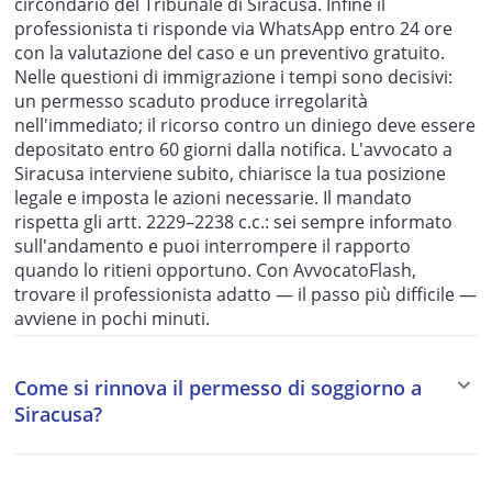
circondario del Tribunale di Siracusa. Infine il
professionista ti risponde via WhatsApp entro 24 ore
con la valutazione del caso e un preventivo gratuito.
Nelle questioni di immigrazione i tempi sono decisivi:
un permesso scaduto produce irregolarità
nell'immediato; il ricorso contro un diniego deve essere
depositato entro 60 giorni dalla notifica. L'avvocato a
Siracusa interviene subito, chiarisce la tua posizione
legale e imposta le azioni necessarie. Il mandato
rispetta gli artt. 2229–2238 c.c.: sei sempre informato
sull'andamento e puoi interrompere il rapporto
quando lo ritieni opportuno. Con AvvocatoFlash,
trovare il professionista adatto — il passo più difficile —
avviene in pochi minuti.
Come si rinnova il permesso di soggiorno a
Siracusa?
La domanda di rinnovo del permesso di soggiorno va
presentata alla Questura di Siracusa o allo sportello