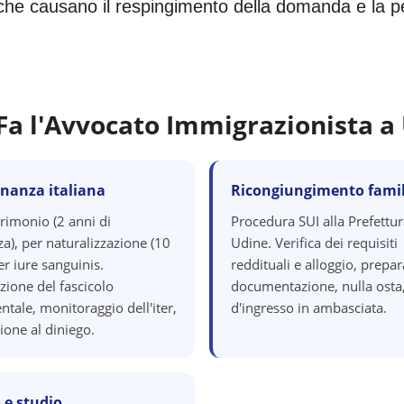
i che causano il respingimento della domanda e la perd
Fa l'Avvocato Immigrazionista a
inanza italiana
Ricongiungimento famil
rimonio (2 anni di
Procedura SUI alla Prefettur
a), per naturalizzazione (10
Udine. Verifica dei requisiti
er iure sanguinis.
reddituali e alloggio, prepa
zione del fascicolo
documentazione, nulla osta,
tale, monitoraggio dell'iter,
d'ingresso in ambasciata.
ione al diniego.
 e studio