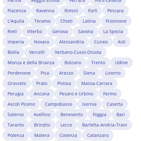
riconoscimento del titolo di studio estero presso il
Parma
Reggio Emilia
Ferrara
Forlì-Cesena
cambio di lavoro impatta sul permesso in corso e
Ministero competente. Un avvocato immigrazionista a
gestisce eventuali complicazioni.
Piacenza
Ravenna
Rimini
Forlì
Pescara
Lucca verifica la convertibilità del permesso in corso e
gestisce l'intero iter burocratico.
L'Aquila
Teramo
Chieti
Latina
Frosinone
Rieti
Viterbo
Genova
Savona
La Spezia
Imperia
Novara
Alessandria
Cuneo
Asti
Biella
Vercelli
Verbano-Cusio-Ossola
Monza e della Brianza
Bolzano
Trento
Udine
Pordenone
Pisa
Arezzo
Siena
Livorno
Grosseto
Prato
Pistoia
Massa-Carrara
Perugia
Ancona
Pesaro e Urbino
Fermo
Ascoli Piceno
Campobasso
Isernia
Caserta
Salerno
Avellino
Benevento
Foggia
Bari
Taranto
Brindisi
Lecce
Barletta-Andria-Trani
Potenza
Matera
Cosenza
Catanzaro