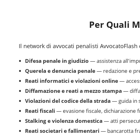
Per Quali M
Il network di avvocati penalisti AvvocatoFlash 
Difesa penale in giudizio
— assistenza all'impu
Querela e denuncia penale
— redazione e pres
Reati informatici e violazioni online
— accesso
Diffamazione e reati a mezzo stampa
— diffa
Violazioni del codice della strada
— guida in s
Reati fiscali
— evasione fiscale, dichiarazione 
Stalking e violenza domestica
— atti persecut
Reati societari e fallimentari
— bancarotta fra