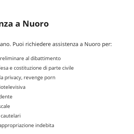
enza a
Nuoro
liano. Puoi richiedere assistenza a
Nuoro
per:
preliminare al dibattimento
sa e costituzione di parte civile
lla privacy, revenge porn
otelevisiva
idente
scale
 cautelari
 appropriazione indebita