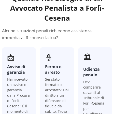
Avvocato Penalista a
Forlì-
Cesena
Alcune situazioni penali richiedono assistenza
immediata. Riconosci la tua?
📩
👮
🏛️
Avviso di
Fermo o
Udienza
garanzia
arresto
penale
Hai ricevuto
Sei stato
Devi
un avviso di
fermato o
comparire
garanzia
arrestato? Hai
davanti al
dalla Procura
diritto a un
Tribunale di
di Forlì-
difensore di
Forlì-Cesena
Cesena? È il
fiducia da
per
momento di
subito. Trova
un'udienza