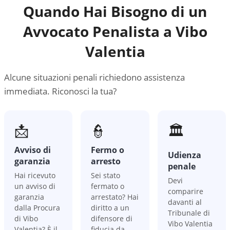
Quando Hai Bisogno di un
Avvocato Penalista a
Vibo
Valentia
Alcune situazioni penali richiedono assistenza
immediata. Riconosci la tua?
📩
👮
🏛️
Avviso di
Fermo o
Udienza
garanzia
arresto
penale
Hai ricevuto
Sei stato
Devi
un avviso di
fermato o
comparire
garanzia
arrestato? Hai
davanti al
dalla Procura
diritto a un
Tribunale di
di Vibo
difensore di
Vibo Valentia
Valentia? È il
fiducia da