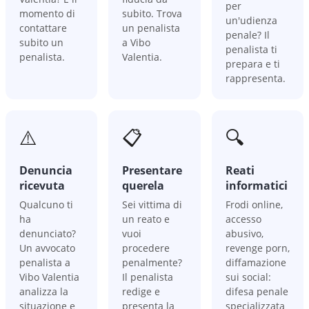
per
momento di
subito. Trova
un'udienza
contattare
un penalista
penale? Il
subito un
a Vibo
penalista ti
penalista.
Valentia.
prepara e ti
rappresenta.
⚠️
📋
🔍
Denuncia
Presentare
Reati
ricevuta
querela
informatici
Qualcuno ti
Sei vittima di
Frodi online,
ha
un reato e
accesso
denunciato?
vuoi
abusivo,
Un avvocato
procedere
revenge porn,
penalista a
penalmente?
diffamazione
Vibo Valentia
Il penalista
sui social:
analizza la
redige e
difesa penale
situazione e
presenta la
specializzata