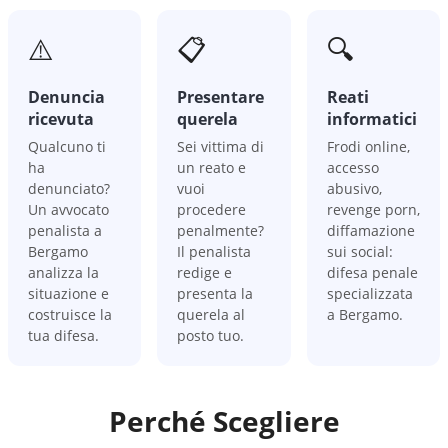
⚠️
📋
🔍
Denuncia
Presentare
Reati
ricevuta
querela
informatici
Qualcuno ti
Sei vittima di
Frodi online,
ha
un reato e
accesso
denunciato?
vuoi
abusivo,
Un avvocato
procedere
revenge porn,
penalista a
penalmente?
diffamazione
Bergamo
Il penalista
sui social:
analizza la
redige e
difesa penale
situazione e
presenta la
specializzata
costruisce la
querela al
a Bergamo.
tua difesa.
posto tuo.
Perché Scegliere