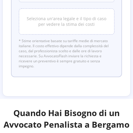
Seleziona un'area legale e il tipo di caso
per vedere la stima dei costi
* Stime orientative basate su tariffe medie di mercato
italiane. Il costo effettivo dipende dalla complessità del
caso, dal professionista scelto e dalle ore di lavoro
necessarie. Su AvvocatoFlash inviare la richiesta e
ricevere un preventivo è sempre gratuito e senza
impegno.
Quando Hai Bisogno di un
Avvocato Penalista a
Bergamo